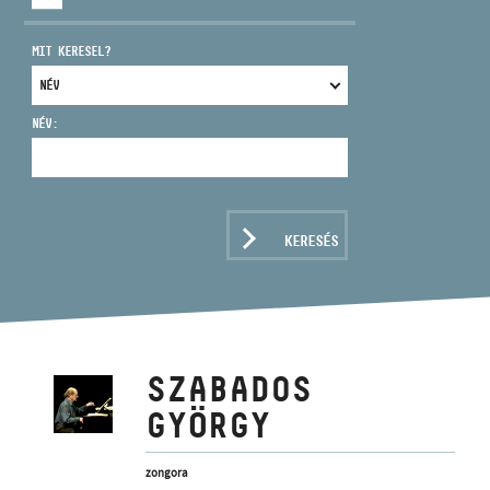
MIT KERESEL?
NÉV:
CÍM
EMAIL
infokozpont@bmc.hu
KERESÉS
TELEFON
NYITVA TARTÁS
SZABADOS
GYÖRGY
zongora