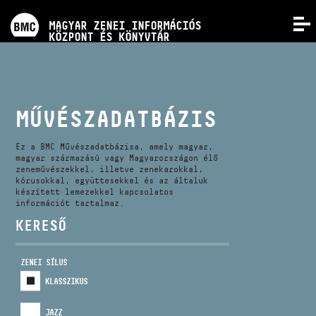
PROGRAMOK
MAGYAR ZENEI INFORMÁCIÓS
MENÜ
KÖZPONT ÉS KÖNYVTÁR
VERSENYEK
KÉPZÉSEK
MŰVÉSZADATBÁZIS
KIADVÁNYOK
Ez a BMC Művészadatbázisa, amely magyar,
magyar származású vagy Magyarországon élő
zeneművészekkel, illetve zenekarokkal,
kórusokkal, együttesekkel és az általuk
RÓLUNK
készített lemezekkel kapcsolatos
információt tartalmaz.
KERESŐ
KAPCSOLAT
ZENEI SÍLUS
VIDEÓ GALÉRIA
KLASSZIKUS
JAZZ