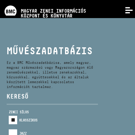
PROGRAMOK
MAGYAR ZENEI INFORMÁCIÓS
MENÜ
KÖZPONT ÉS KÖNYVTÁR
VERSENYEK
KÉPZÉSEK
MŰVÉSZADATBÁZIS
KIADVÁNYOK
Ez a BMC Művészadatbázisa, amely magyar,
magyar származású vagy Magyarországon élő
zeneművészekkel, illetve zenekarokkal,
kórusokkal, együttesekkel és az általuk
RÓLUNK
készített lemezekkel kapcsolatos
információt tartalmaz.
KERESŐ
KAPCSOLAT
ZENEI SÍLUS
VIDEÓ GALÉRIA
KLASSZIKUS
JAZZ