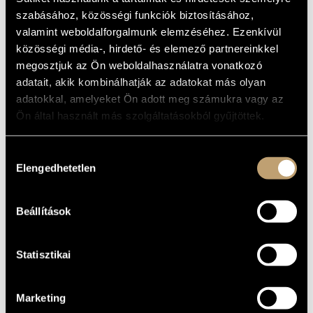
MŰVÉSZADATBÁZIS
szabásához, közösségi funkciók biztosításához,
ALAPADATOK
valamint weboldalforgalmunk elemzéséhez. Ezenkívül
ZENEMŰ-ADATBÁZIS
közösségi média-, hirdető- és elemező partnereinkkel
Budapest
SZÜLETÉSI
HELY
megosztjuk az Ön weboldalhasználatra vonatkozó
ZENEI KÖNYVTÁR, ONLINE KATALÓGUS
1918
SZÜLETÉSI
adatait, akik kombinálhatják az adatokat más olyan
DÁTUM
adatokkal, amelyeket Ön adott meg számukra vagy az
Ön által használt más szolgáltatásokból gyűjtöttek.
DISZKOGRÁFIA
DÁTUM
CÍM
KIADÓ
KÓD
MEGJEGYZÉS
Hozzájárulás
Elengedhetetlen
HCD
kiválasztása
Erkel Ferenc: Bánk
1994
Hungaroton
11376-
bán
77
Cimbalmos
világtalálkozó
HCD
Beállítások
1997
Hungaroton
18209
(Cimbalom World
Congress)
Statisztikai
Marketing