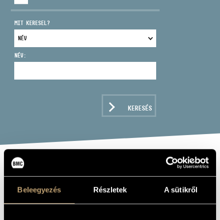
MIT KERESEL?
NÉV:
CÍM
EMAIL
infokozpont@bmc.hu
KERESÉS
TELEFON
NYITVA TARTÁS
BARTA MIHÁLY
Beleegyezés
Részletek
A sütikről
hegedű