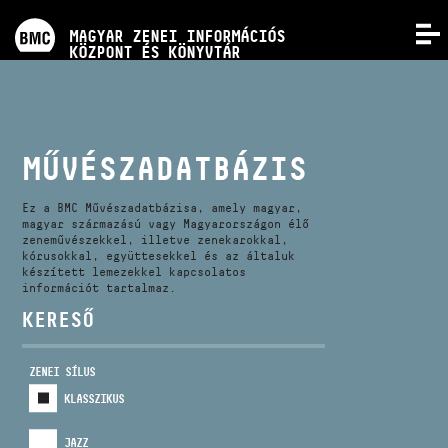
PROGRAMOK
MAGYAR ZENEI INFORMÁCIÓS
MENÜ
KÖZPONT ÉS KÖNYVTÁR
VERSENYEK
KÉPZÉSEK
MŰVÉSZADATBÁZIS
KIADVÁNYOK
Ez a BMC Művészadatbázisa, amely magyar,
magyar származású vagy Magyarországon élő
zeneművészekkel, illetve zenekarokkal,
kórusokkal, együttesekkel és az általuk
RÓLUNK
készített lemezekkel kapcsolatos
információt tartalmaz.
KERESŐ
KAPCSOLAT
ZENEI SÍLUS
VIDEÓ GALÉRIA
KLASSZIKUS
JAZZ