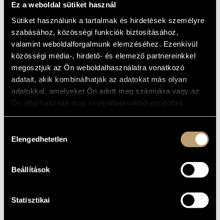
ALAPADATOK
Ez a weboldal sütiket használ
MŰVÉSZADATBÁZIS
SZÜLETÉSI
Sütiket használunk a tartalmak és hirdetések személyre
HELY
ZENEMŰ-ADATBÁZIS
szabásához, közösségi funkciók biztosításához,
SZÜLETÉSI
valamint weboldalforgalmunk elemzéséhez. Ezenkívül
DÁTUM
ZENEI KÖNYVTÁR, ONLINE KATALÓGUS
közösségi média-, hirdető- és elemező partnereinkkel
megosztjuk az Ön weboldalhasználatra vonatkozó
DISZKOGRÁFIA
adatait, akik kombinálhatják az adatokat más olyan
DÁTUM
CÍM
KIADÓ
KÓD
MEGJEGYZÉS
adatokkal, amelyeket Ön adott meg számukra vagy az
Ön által használt más szolgáltatásokból gyűjtöttek.
Bozay Attila: II.
Vonósnégyes, No. 2,
Op. 21; Improvizációk
No. 2, Op. 27; Malom,
Op. 23
Hozzájárulás
SLPX
1979
Hungaroton
LP
(Bozay, Attila:
12058
Elengedhetetlen
String Quartet, No.
kiválasztása
2, Op. 21;
Improvisations No. 2,
Op. 27; The Mill Op.
23)
Beállítások
Bozay, Attila: Három
vonósnégyes Opp. 9,
21, 40
HCD
2003
Hungaroton
32117
(The Three String
Quartets Opp. 9, 21,
Statisztikai
40)