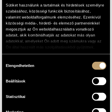
ALAPADATOK
MŰVÉSZADATBÁZIS
Sütiket használunk a tartalmak és hirdetések személyre
Szolnok
SZÜLETÉSI
szabásához, közösségi funkciók biztosításához,
HELY
ZENEMŰ-ADATBÁZIS
valamint weboldalforgalmunk elemzéséhez. Ezenkívül
1961
SZÜLETÉSI
közösségi média-, hirdető- és elemező partnereinkkel
DÁTUM
ZENEI KÖNYVTÁR, ONLINE KATALÓGUS
megosztjuk az Ön weboldalhasználatra vonatkozó
DISZKOGRÁFIA
adatait, akik kombinálhatják az adatokat más olyan
adatokkal, amelyeket Ön adott meg számukra vagy az
DÁTUM
CÍM
KIADÓ
KÓD
MEGJEGYZÉS
Ön által használt más szolgáltatásokból gyűjtöttek.
SLPX
1989
Vukán György: Derby
Krém
37216
Hozzájárulás
Tihanyi László:
Summer Music,
HCD
1999
Hungaroton
Elengedhetetlen
kiválasztása
Winterscene,
31792
Nachtszene etc.
Tihanyi László:
Képzelt utazások
HCD
2008
Hungaroton
32484
Beállítások
(Tihanyi, László:
Imaginary Journeys)
Ligeti and Kurtág at
BMC
BMC CD
2010
Carnegie Hall
Records
162
Statisztikai