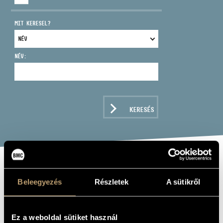
MIT KERESEL?
NÉV:
CÍM
EMAIL
infokozpont@bmc.hu
KERESÉS
TELEFON
NYITVA TARTÁS
PETÁK ÁGNES
Beleegyezés
Részletek
A sütikről
hárfa
Ez a weboldal sütiket használ