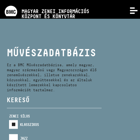
PROGRAMOK
MAGYAR ZENEI INFORMÁCIÓS
MENÜ
KÖZPONT ÉS KÖNYVTÁR
VERSENYEK
KÉPZÉSEK
MŰVÉSZADATBÁZIS
KIADVÁNYOK
Ez a BMC Művészadatbázisa, amely magyar,
magyar származású vagy Magyarországon élő
zeneművészekkel, illetve zenekarokkal,
kórusokkal, együttesekkel és az általuk
RÓLUNK
készített lemezekkel kapcsolatos
információt tartalmaz.
KERESŐ
KAPCSOLAT
ZENEI SÍLUS
VIDEÓ GALÉRIA
KLASSZIKUS
JAZZ