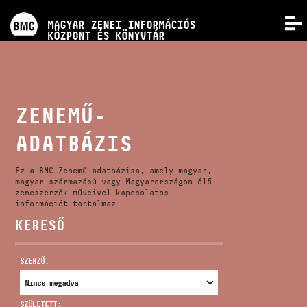
PROGRAMOK
MAGYAR ZENEI INFORMÁCIÓS
MENÜ
KÖZPONT ÉS KÖNYVTÁR
VERSENYEK
KÉPZÉSEK
ZENEMŰ-
ADATBÁZIS
KIADVÁNYOK
Ez a BMC Zenemű-adatbázisa, amely magyar,
RÓLUNK
magyar származású vagy Magyarországon élő
zeneszerzők műveivel kapcsolatos
információt tartalmaz.
KERESŐ
KAPCSOLAT
SZERZŐ:
VIDEÓ GALÉRIA
SZÜLETETT: