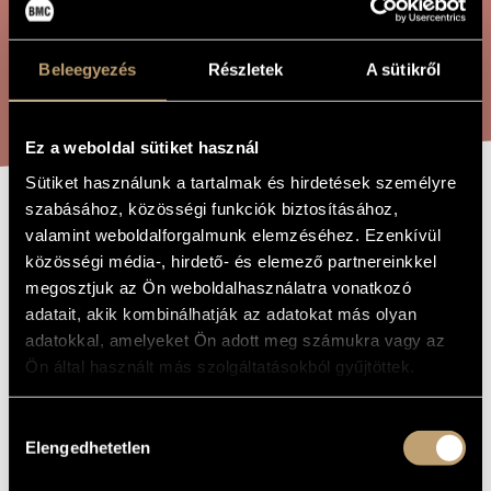
ÖSSZETETT KERESÉS
MŰVÉSZADATBÁZIS
ZENEMŰ-ADATBÁZIS
Beleegyezés
Részletek
A sütikről
KERESÉS
ZENEI KÖNYVTÁR, ONLINE KATALÓGUS
Ez a weboldal sütiket használ
Sütiket használunk a tartalmak és hirdetések személyre
szabásához, közösségi funkciók biztosításához,
FELTÁMADÁS
A MŰ CÍME
valamint weboldalforgalmunk elemzéséhez. Ezenkívül
NAPJÁN
közösségi média-, hirdető- és elemező partnereinkkel
megosztjuk az Ön weboldalhasználatra vonatkozó
adatait, akik kombinálhatják az adatokat más olyan
Orbán György
ZENESZERZŐ
adatokkal, amelyeket Ön adott meg számukra vagy az
Ön által használt más szolgáltatásokból gyűjtöttek.
Feltámadás napján
EREDETI /
MAGYAR CÍM
On the Day of Resurrection
Hozzájárulás
IDEGEN
NYELVŰ /
Elengedhetetlen
kiválasztása
ANGOL CÍM
1988
A MŰ