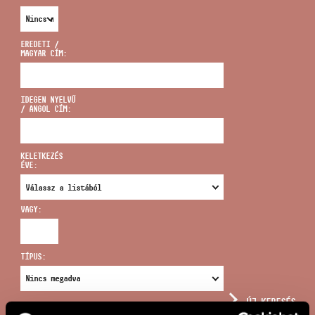
EREDETI /
MAGYAR CÍM:
CÍM
IDEGEN NYELVŰ
/ ANGOL CÍM:
EMAIL
infokozpont@bmc.hu
KELETKEZÉS
ÉVE:
TELEFON
VAGY:
NYITVA TARTÁS
TÍPUS:
ÚJ KERESÉS