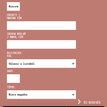
EREDETI /
MAGYAR CÍM:
CÍM
IDEGEN NYELVŰ
/ ANGOL CÍM:
EMAIL
infokozpont@bmc.hu
KELETKEZÉS
ÉVE:
TELEFON
VAGY:
NYITVA TARTÁS
TÍPUS:
ÚJ KERESÉS