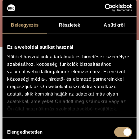
ÖSSZETETT KERESÉS
MŰVÉSZADATBÁZIS
ZENEMŰ-ADATBÁZIS
KERESÉS
Beleegyezés
Részletek
A sütikről
ZENEI KÖNYVTÁR, ONLINE KATALÓGUS
Ez a weboldal sütiket használ
Sütiket használunk a tartalmak és hirdetések személyre
NYMPHA AND
szabásához, közösségi funkciók biztosításához,
A MŰ CÍME
valamint weboldalforgalmunk elemzéséhez. Ezenkívül
FAUN -
közösségi média-, hirdető- és elemező partnereinkkel
VEGYESKARRA
megosztjuk az Ön weboldalhasználatra vonatkozó
adatait, akik kombinálhatják az adatokat más olyan
adatokkal, amelyeket Ön adott meg számukra vagy az
Orbán György
ZENESZERZŐ
Ön által használt más szolgáltatásokból gyűjtöttek.
Nympha and Faun - vegyeskarra
EREDETI /
MAGYAR CÍM
Hozzájárulás
Nympha and Faun - for mixed choir
IDEGEN
Elengedhetetlen
kiválasztása
NYELVŰ /
ANGOL CÍM