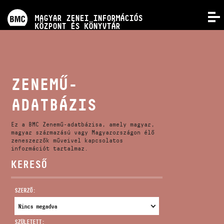
PROGRAMOK
MAGYAR ZENEI INFORMÁCIÓS
MENÜ
KÖZPONT ÉS KÖNYVTÁR
VERSENYEK
KÉPZÉSEK
ZENEMŰ-
ADATBÁZIS
KIADVÁNYOK
Ez a BMC Zenemű-adatbázisa, amely magyar,
RÓLUNK
magyar származású vagy Magyarországon élő
zeneszerzők műveivel kapcsolatos
információt tartalmaz.
KERESŐ
KAPCSOLAT
SZERZŐ:
VIDEÓ GALÉRIA
SZÜLETETT: