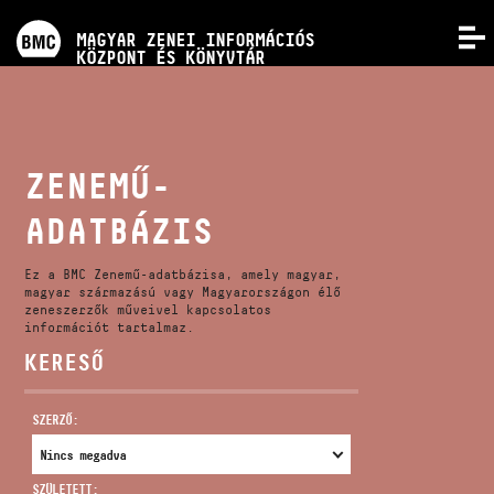
PROGRAMOK
MAGYAR ZENEI INFORMÁCIÓS
MENÜ
KÖZPONT ÉS KÖNYVTÁR
VERSENYEK
KÉPZÉSEK
ZENEMŰ-
ADATBÁZIS
KIADVÁNYOK
Ez a BMC Zenemű-adatbázisa, amely magyar,
RÓLUNK
magyar származású vagy Magyarországon élő
zeneszerzők műveivel kapcsolatos
információt tartalmaz.
KERESŐ
KAPCSOLAT
SZERZŐ:
VIDEÓ GALÉRIA
SZÜLETETT: