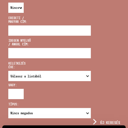
EREDETI /
MAGYAR CÍM:
CÍM
IDEGEN NYELVŰ
/ ANGOL CÍM:
EMAIL
infokozpont@bmc.hu
KELETKEZÉS
ÉVE:
TELEFON
VAGY:
NYITVA TARTÁS
TÍPUS:
ÚJ KERESÉS