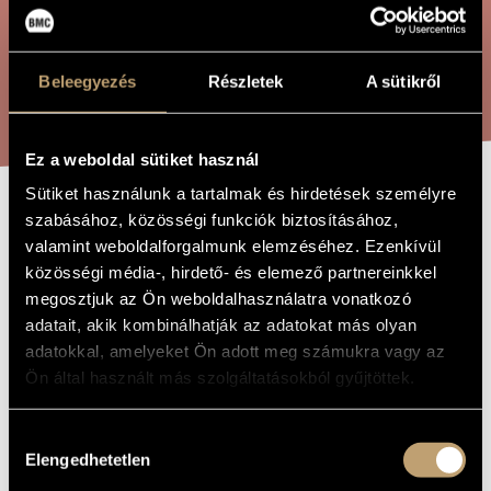
ÖSSZETETT KERESÉS
MŰVÉSZADATBÁZIS
ZENEMŰ-ADATBÁZIS
Beleegyezés
Részletek
A sütikről
KERESÉS
ZENEI KÖNYVTÁR, ONLINE KATALÓGUS
Ez a weboldal sütiket használ
Sütiket használunk a tartalmak és hirdetések személyre
szabásához, közösségi funkciók biztosításához,
NAGYAPÁM INT
A MŰ CÍME
valamint weboldalforgalmunk elemzéséhez. Ezenkívül
közösségi média-, hirdető- és elemező partnereinkkel
Orbán György
megosztjuk az Ön weboldalhasználatra vonatkozó
ZENESZERZŐ
adatait, akik kombinálhatják az adatokat más olyan
Nagyapám int
EREDETI /
adatokkal, amelyeket Ön adott meg számukra vagy az
MAGYAR CÍM
Ön által használt más szolgáltatásokból gyűjtöttek.
Grandfather Waves
IDEGEN
NYELVŰ /
ANGOL CÍM
Hozzájárulás
Vegyeskarra
ALCÍM
Elengedhetetlen
kiválasztása
1987
A MŰ