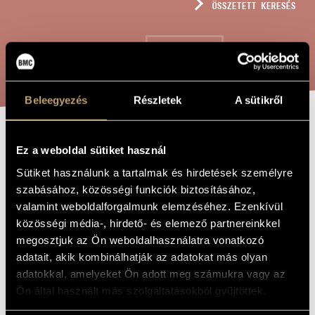
ÖSSZETETT KERESÉS
MŰVÉSZADATBÁZIS
ZENEMŰ-ADATBÁZIS
KERESÉS
ZENEI KÖNYVTÁR, ONLINE KATALÓGUS
Beleegyezés
Részletek
A sütikről
TITKOK NYITJA
A MŰ CÍME
Ez a weboldal sütiket használ
Sütiket használunk a tartalmak és hirdetések személyre
szabásához, közösségi funkciók biztosításához,
Orbán György
ZENESZERZŐ
valamint weboldalforgalmunk elemzéséhez. Ezenkívül
Titkok nyitja
EREDETI /
közösségi média-, hirdető- és elemező partnereinkkel
MAGYAR CÍM
megosztjuk az Ön weboldalhasználatra vonatkozó
The Key to Secrets
IDEGEN
adatait, akik kombinálhatják az adatokat más olyan
NYELVŰ /
ANGOL CÍM
adatokkal, amelyeket Ön adott meg számukra vagy az
Vegyeskarra
ALCÍM
Ön által használt más szolgáltatásokból gyűjtöttek.
1987
A MŰ