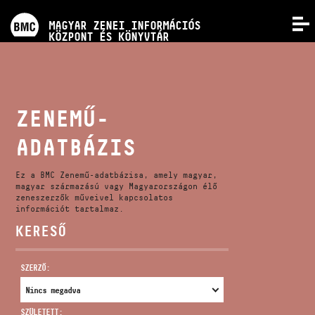
PROGRAMOK
MAGYAR ZENEI INFORMÁCIÓS
MENÜ
KÖZPONT ÉS KÖNYVTÁR
VERSENYEK
KÉPZÉSEK
ZENEMŰ-
ADATBÁZIS
KIADVÁNYOK
Ez a BMC Zenemű-adatbázisa, amely magyar,
RÓLUNK
magyar származású vagy Magyarországon élő
zeneszerzők műveivel kapcsolatos
információt tartalmaz.
KERESŐ
KAPCSOLAT
SZERZŐ:
VIDEÓ GALÉRIA
SZÜLETETT: