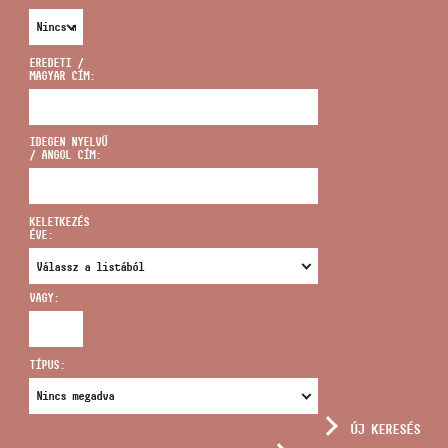
EREDETI /
MAGYAR CÍM:
CÍM
IDEGEN NYELVŰ
/ ANGOL CÍM:
EMAIL
infokozpont@bmc.hu
KELETKEZÉS
ÉVE:
TELEFON
VAGY:
NYITVA TARTÁS
TÍPUS:
ÚJ KERESÉS