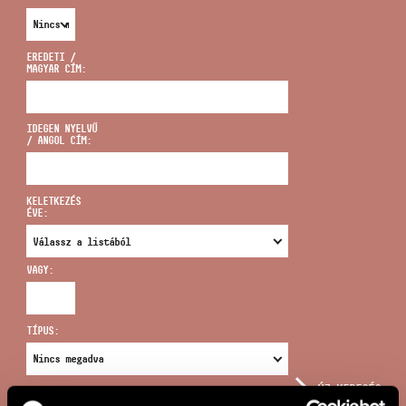
EREDETI /
MAGYAR CÍM:
CÍM
IDEGEN NYELVŰ
/ ANGOL CÍM:
EMAIL
infokozpont@bmc.hu
KELETKEZÉS
ÉVE:
TELEFON
VAGY:
NYITVA TARTÁS
TÍPUS:
ÚJ KERESÉS