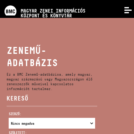
PROGRAMOK
MAGYAR ZENEI INFORMÁCIÓS
MENÜ
KÖZPONT ÉS KÖNYVTÁR
VERSENYEK
KÉPZÉSEK
ZENEMŰ-
ADATBÁZIS
KIADVÁNYOK
Ez a BMC Zenemű-adatbázisa, amely magyar,
RÓLUNK
magyar származású vagy Magyarországon élő
zeneszerzők műveivel kapcsolatos
információt tartalmaz.
KERESŐ
KAPCSOLAT
SZERZŐ:
VIDEÓ GALÉRIA
SZÜLETETT: