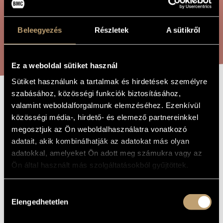
ÖSSZETETT KERESÉS
MŰVÉSZADATBÁZIS
ZENEMŰ-ADATBÁZIS
Beleegyezés
Részletek
A sütikről
KERESÉS
ZENEI KÖNYVTÁR, ONLINE KATALÓGUS
Ez a weboldal sütiket használ
Sütiket használunk a tartalmak és hirdetések személyre
szabásához, közösségi funkciók biztosításához,
ZSOLTÁRVÁLTOZAT
A MŰ CÍME
valamint weboldalforgalmunk elemzéséhez. Ezenkívül
közösségi média-, hirdető- és elemező partnereinkkel
megosztjuk az Ön weboldalhasználatra vonatkozó
Orbán György
ZENESZERZŐ
adatait, akik kombinálhatják az adatokat más olyan
adatokkal, amelyeket Ön adott meg számukra vagy az
Zsoltárváltozat
EREDETI /
MAGYAR CÍM
Ön által használt más szolgáltatásokból gyűjtöttek.
Psalm variation
IDEGEN
NYELVŰ /
ANGOL CÍM
Hozzájárulás
Elengedhetetlen
1983
kiválasztása
A MŰ
KELETKEZÉSI
ÉVE