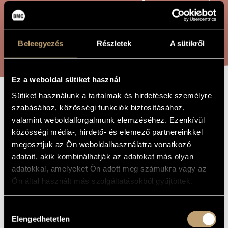
ÖSSZETETT KERESÉS
MŰVÉSZADATBÁZIS
ZENEMŰ-ADATBÁZIS
KERESÉS
Beleegyezés
Részletek
A sütikről
ZENEI KÖNYVTÁR, ONLINE KATALÓGUS
Ez a weboldal sütiket használ
Sütiket használunk a tartalmak és hirdetések személyre
ZSOLOZSMA
A MŰ CÍME
szabásához, közösségi funkciók biztosításához,
valamint weboldalforgalmunk elemzéséhez. Ezenkívül
közösségi média-, hirdető- és elemező partnereinkkel
Orbán György
ZENESZERZŐ
megosztjuk az Ön weboldalhasználatra vonatkozó
adatait, akik kombinálhatják az adatokat más olyan
Zsolozsma
EREDETI /
MAGYAR CÍM
adatokkal, amelyeket Ön adott meg számukra vagy az
Prayer
Ön által használt más szolgáltatásokból gyűjtöttek.
IDEGEN
NYELVŰ /
ANGOL CÍM
1983
Hozzájárulás
A MŰ
KELETKEZÉSI
Elengedhetetlen
kiválasztása
ÉVE