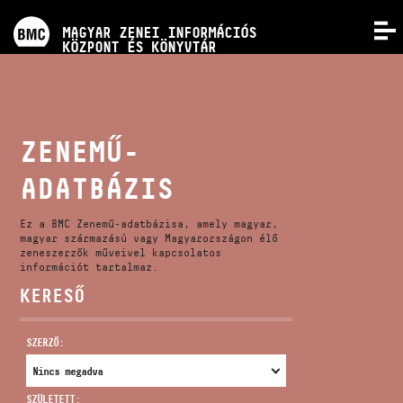
PROGRAMOK
MAGYAR ZENEI INFORMÁCIÓS
MENÜ
KÖZPONT ÉS KÖNYVTÁR
VERSENYEK
KÉPZÉSEK
ZENEMŰ-
ADATBÁZIS
KIADVÁNYOK
Ez a BMC Zenemű-adatbázisa, amely magyar,
RÓLUNK
magyar származású vagy Magyarországon élő
zeneszerzők műveivel kapcsolatos
információt tartalmaz.
KERESŐ
KAPCSOLAT
SZERZŐ:
VIDEÓ GALÉRIA
SZÜLETETT: