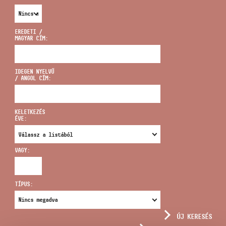
EREDETI /
MAGYAR CÍM:
CÍM
IDEGEN NYELVŰ
/ ANGOL CÍM:
EMAIL
infokozpont@bmc.hu
KELETKEZÉS
ÉVE:
TELEFON
VAGY:
NYITVA TARTÁS
TÍPUS:
ÚJ KERESÉS