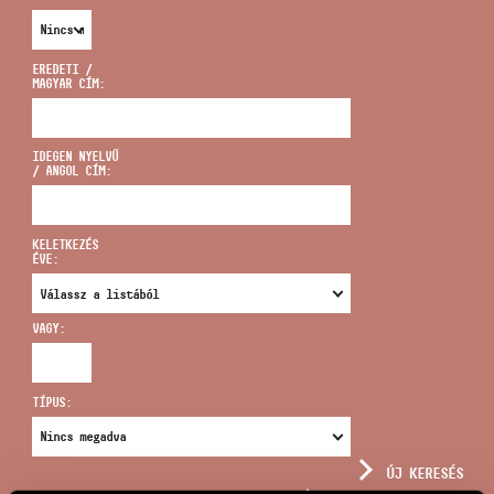
EREDETI /
MAGYAR CÍM:
CÍM
IDEGEN NYELVŰ
/ ANGOL CÍM:
EMAIL
infokozpont@bmc.hu
KELETKEZÉS
ÉVE:
TELEFON
VAGY:
NYITVA TARTÁS
TÍPUS:
ÚJ KERESÉS