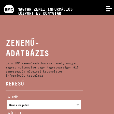
PROGRAMOK
MAGYAR ZENEI INFORMÁCIÓS
MENÜ
KÖZPONT ÉS KÖNYVTÁR
VERSENYEK
KÉPZÉSEK
ZENEMŰ-
ADATBÁZIS
KIADVÁNYOK
Ez a BMC Zenemű-adatbázisa, amely magyar,
RÓLUNK
magyar származású vagy Magyarországon élő
zeneszerzők műveivel kapcsolatos
információt tartalmaz.
KERESŐ
KAPCSOLAT
SZERZŐ:
VIDEÓ GALÉRIA
SZÜLETETT: