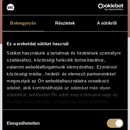
ÖSSZETETT KERESÉS
MŰVÉSZADATBÁZIS
ZENEMŰ-ADATBÁZIS
KERESÉS
Beleegyezés
Részletek
A sütikről
ZENEI KÖNYVTÁR, ONLINE KATALÓGUS
Ez a weboldal sütiket használ
Sütiket használunk a tartalmak és hirdetések személyre
AMOR SANCTUS
szabásához, közösségi funkciók biztosításához,
A MŰ CÍME
valamint weboldalforgalmunk elemzéséhez. Ezenkívül
közösségi média-, hirdető- és elemező partnereinkkel
Orbán György
ZENESZERZŐ
megosztjuk az Ön weboldalhasználatra vonatkozó
adatait, akik kombinálhatják az adatokat más olyan
Amor sanctus
EREDETI /
adatokkal, amelyeket Ön adott meg számukra vagy az
MAGYAR CÍM
Ön által használt más szolgáltatásokból gyűjtöttek.
Amor sanctus
IDEGEN
NYELVŰ /
ANGOL CÍM
Hozzájárulás
(Sancti Bernardi de Claravelle: De amore divino rhytmus)
ALCÍM
Fragmentum
Elengedhetetlen
kiválasztása
1990
A MŰ