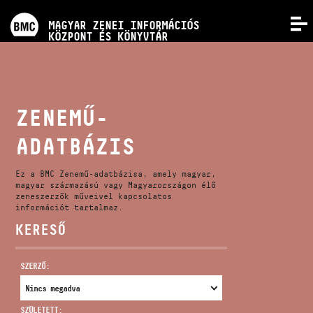
PROGRAMOK
MAGYAR ZENEI INFORMÁCIÓS
MENÜ
KÖZPONT ÉS KÖNYVTÁR
VERSENYEK
KÉPZÉSEK
ZENEMŰ-
ADATBÁZIS
KIADVÁNYOK
Ez a BMC Zenemű-adatbázisa, amely magyar,
RÓLUNK
magyar származású vagy Magyarországon élő
zeneszerzők műveivel kapcsolatos
információt tartalmaz.
KERESŐ
KAPCSOLAT
SZERZŐ:
VIDEÓ GALÉRIA
SZÜLETETT: