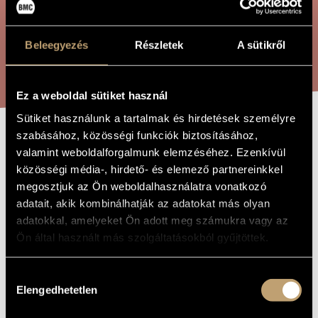
ÖSSZETETT KERESÉS
MŰVÉSZADATBÁZIS
ZENEMŰ-ADATBÁZIS
Beleegyezés
Részletek
A sütikről
KERESÉS
ZENEI KÖNYVTÁR, ONLINE KATALÓGUS
Ez a weboldal sütiket használ
Sütiket használunk a tartalmak és hirdetések személyre
szabásához, közösségi funkciók biztosításához,
O MAGNUM
A MŰ CÍME
valamint weboldalforgalmunk elemzéséhez. Ezenkívül
MYSTERIUM
közösségi média-, hirdető- és elemező partnereinkkel
megosztjuk az Ön weboldalhasználatra vonatkozó
adatait, akik kombinálhatják az adatokat más olyan
Orbán György
ZENESZERZŐ
adatokkal, amelyeket Ön adott meg számukra vagy az
Ön által használt más szolgáltatásokból gyűjtöttek.
O magnum mysterium
EREDETI /
MAGYAR CÍM
O magnum mysterium
Hozzájárulás
IDEGEN
NYELVŰ /
Elengedhetetlen
kiválasztása
ANGOL CÍM
1997
A MŰ