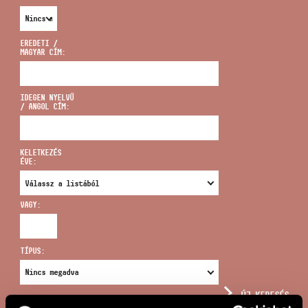
EREDETI /
MAGYAR CÍM:
CÍM
IDEGEN NYELVŰ
/ ANGOL CÍM:
EMAIL
infokozpont@bmc.hu
KELETKEZÉS
ÉVE:
TELEFON
VAGY:
NYITVA TARTÁS
TÍPUS:
ÚJ KERESÉS