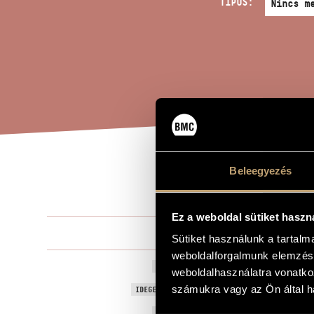
TÍPUS:
Beleegyezés
ZON
A MŰ CÍME
Ez a weboldal sütiket haszn
Orbán Györ
ZENESZERZŐ
Sütiket használunk a tartal
weboldalforgalmunk elemzésé
Zongoraszon
EREDETI / MAGYAR CÍM
weboldalhasználatra vonatko
Sonata for P
számukra vagy az Ön által ha
IDEGEN NYELVŰ / ANGOL CÍM
1987
A MŰ KELETKEZÉSI ÉVE