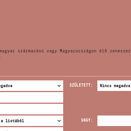
HÍREK
CÍM
VERSENYEK
EMAIL
infokozpont@bmc.hu
KIADVÁNYOK
TELEFON
magyar származású vagy Magyarországon élő zeneszer
KAPCSOLAT
.
NYITVA TARTÁS
SZÜLETETT:
VAGY: