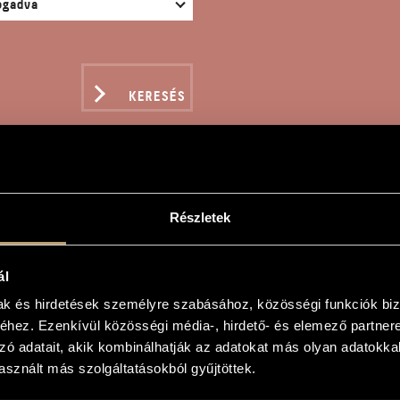
KERESÉS
Részletek
GORASZONÁTA NO. 2
ál
gy
mak és hirdetések személyre szabásához, közösségi funkciók biz
hez. Ezenkívül közösségi média-, hirdető- és elemező partner
áta No. 2
zó adatait, akik kombinálhatják az adatokat más olyan adatokka
iano No. 2
sznált más szolgáltatásokból gyűjtöttek.