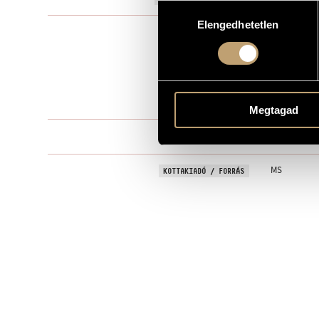
Hozzájárulás
Elengedhetetlen
kiválasztása
Szólóhangsz
TÍPUS
1
ELŐADÓK SZÁMA
pf.
ELŐADÓI APPARÁTUS
18 perc
IDŐTARTAM
Megtagad
I - II - III
TÉTELEK, RÉSZEK
MS
KOTTAKIADÓ / FORRÁS