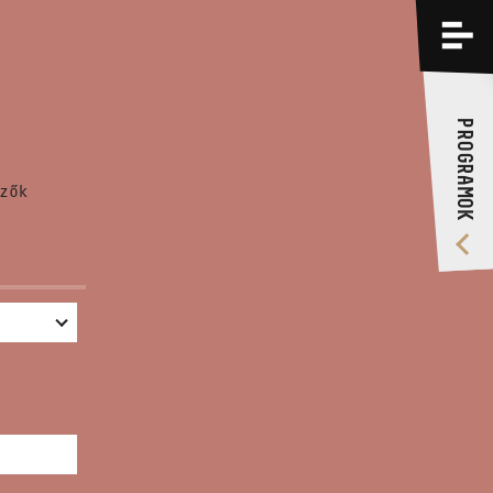
PROGRAMOK
KÉPZÉSEK
PROGRAMOK
RÓLUNK
zők
VIDEÓ GALÉRIA