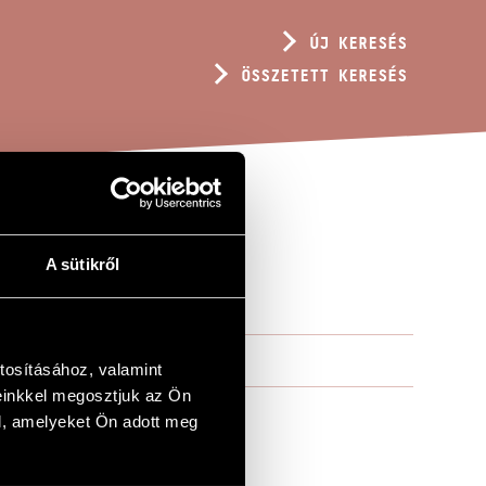
ÚJ KERESÉS
ÖSSZETETT KERESÉS
A sütikről
tosításához, valamint
einkkel megosztjuk az Ön
l, amelyeket Ön adott meg