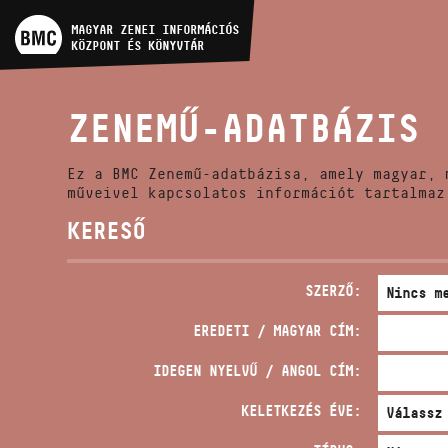
MŰVÉSZADATBÁZIS
MAGYAR ZENEI INFORMÁCIÓS
KÖZPONT ÉS KÖNYVTÁR
ZENEMŰ-ADATBÁZIS
ZENEMŰ-ADATBÁZIS
ZENEI KÖNYVTÁR, ONLINE
KATALÓGUS
Ez a BMC Zenemű-adatbázisa, amely magyar, 
műveivel kapcsolatos információt tartalmaz
KERESŐ
SZERZŐ:
EREDETI / MAGYAR CÍM:
IDEGEN NYELVŰ / ANGOL CÍM:
KELETKEZÉS ÉVE: