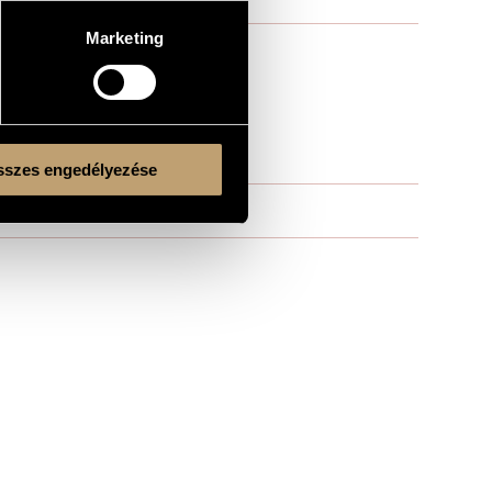
Marketing
szes engedélyezése