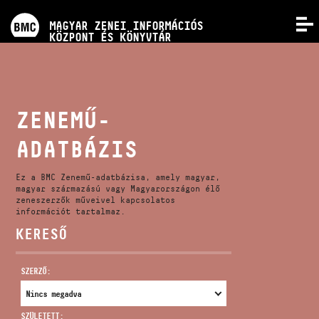
PROGRAMOK
MAGYAR ZENEI INFORMÁCIÓS
MENÜ
KÖZPONT ÉS KÖNYVTÁR
VERSENYEK
KÉPZÉSEK
ZENEMŰ-
ADATBÁZIS
KIADVÁNYOK
Ez a BMC Zenemű-adatbázisa, amely magyar,
RÓLUNK
magyar származású vagy Magyarországon élő
zeneszerzők műveivel kapcsolatos
információt tartalmaz.
KERESŐ
KAPCSOLAT
SZERZŐ:
VIDEÓ GALÉRIA
SZÜLETETT: