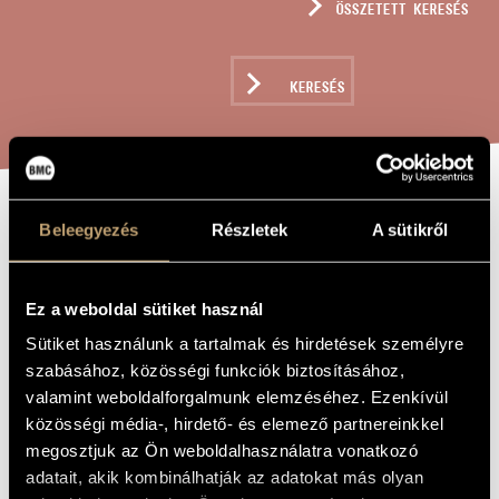
ÖSSZETETT KERESÉS
MŰVÉSZADATBÁZIS
ZENEMŰ-ADATBÁZIS
KERESÉS
ZENEI KÖNYVTÁR, ONLINE KATALÓGUS
CONCERTO NO. 1
Beleegyezés
Részletek
A sütikről
A MŰ CÍME
Dubrovay László
ZENESZERZŐ
Ez a weboldal sütiket használ
Sütiket használunk a tartalmak és hirdetések személyre
Concerto No. 1
EREDETI /
MAGYAR CÍM
szabásához, közösségi funkciók biztosításához,
Concerto No. 1
IDEGEN
valamint weboldalforgalmunk elemzéséhez. Ezenkívül
NYELVŰ /
közösségi média-, hirdető- és elemező partnereinkkel
ANGOL CÍM
megosztjuk az Ön weboldalhasználatra vonatkozó
11 vonóshangszerre
ALCÍM
adatait, akik kombinálhatják az adatokat más olyan
1979
A MŰ