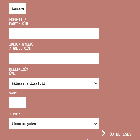
EREDETI /
MAGYAR CÍM:
CÍM
IDEGEN NYELVŰ
/ ANGOL CÍM:
EMAIL
infokozpont@bmc.hu
KELETKEZÉS
ÉVE:
TELEFON
VAGY:
NYITVA TARTÁS
TÍPUS:
ÚJ KERESÉS