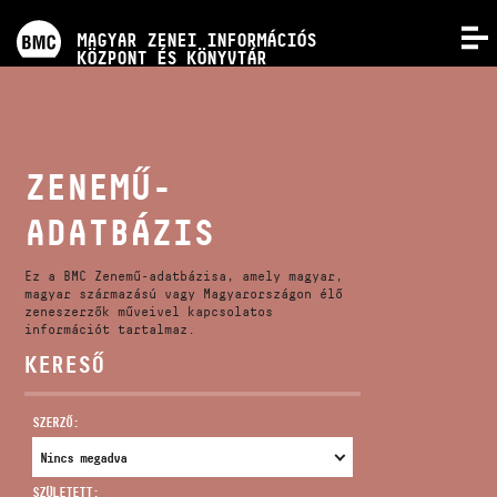
PROGRAMOK
MAGYAR ZENEI INFORMÁCIÓS
MENÜ
KÖZPONT ÉS KÖNYVTÁR
VERSENYEK
KÉPZÉSEK
ZENEMŰ-
ADATBÁZIS
KIADVÁNYOK
Ez a BMC Zenemű-adatbázisa, amely magyar,
RÓLUNK
magyar származású vagy Magyarországon élő
zeneszerzők műveivel kapcsolatos
információt tartalmaz.
KERESŐ
KAPCSOLAT
SZERZŐ:
VIDEÓ GALÉRIA
SZÜLETETT: