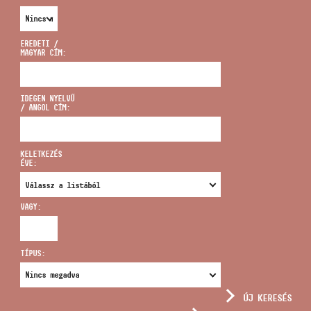
EREDETI /
MAGYAR CÍM:
CÍM
IDEGEN NYELVŰ
/ ANGOL CÍM:
EMAIL
infokozpont@bmc.hu
KELETKEZÉS
ÉVE:
TELEFON
VAGY:
NYITVA TARTÁS
TÍPUS:
ÚJ KERESÉS