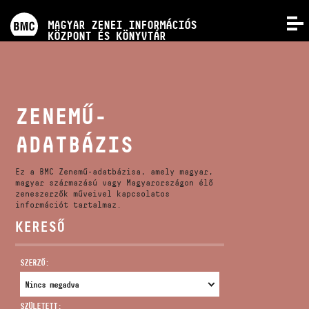
PROGRAMOK
MAGYAR ZENEI INFORMÁCIÓS
MENÜ
KÖZPONT ÉS KÖNYVTÁR
VERSENYEK
KÉPZÉSEK
ZENEMŰ-
ADATBÁZIS
KIADVÁNYOK
Ez a BMC Zenemű-adatbázisa, amely magyar,
RÓLUNK
magyar származású vagy Magyarországon élő
zeneszerzők műveivel kapcsolatos
információt tartalmaz.
KERESŐ
KAPCSOLAT
SZERZŐ:
VIDEÓ GALÉRIA
SZÜLETETT: