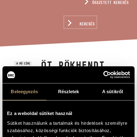
ÖSSZETETT KERESÉS
MŰVÉSZADATBÁZIS
ZENEMŰ-ADATBÁZIS
KERESÉS
ZENEI KÖNYVTÁR, ONLINE KATALÓGUS
ÖT PÖKHENDI
A MŰ CÍME
ÖTLET
Beleegyezés
Részletek
A sütikről
Lendvay Kamilló
ZENESZERZŐ
Öt pökhendi ötlet
EREDETI /
MAGYAR CÍM
Ez a weboldal sütiket használ
Five Arrogant Ideas
IDEGEN
Sütiket használunk a tartalmak és hirdetések személyre
NYELVŰ /
ANGOL CÍM
szabásához, közösségi funkciók biztosításához,
Rézfúvós szextettre
ALCÍM