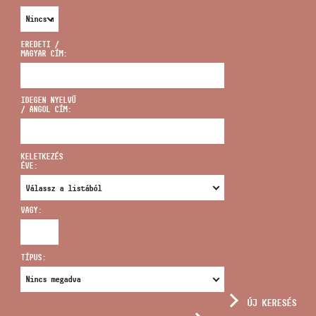
EREDETI /
MAGYAR CÍM:
CÍM
IDEGEN NYELVŰ
/ ANGOL CÍM:
EMAIL
infokozpont@bmc.hu
KELETKEZÉS
ÉVE:
TELEFON
VAGY:
NYITVA TARTÁS
TÍPUS:
ÚJ KERESÉS