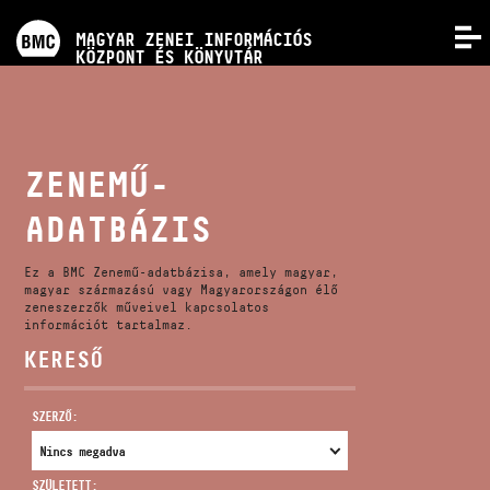
PROGRAMOK
MAGYAR ZENEI INFORMÁCIÓS
MENÜ
KÖZPONT ÉS KÖNYVTÁR
VERSENYEK
KÉPZÉSEK
ZENEMŰ-
ADATBÁZIS
KIADVÁNYOK
Ez a BMC Zenemű-adatbázisa, amely magyar,
RÓLUNK
magyar származású vagy Magyarországon élő
zeneszerzők műveivel kapcsolatos
információt tartalmaz.
KERESŐ
KAPCSOLAT
SZERZŐ:
VIDEÓ GALÉRIA
SZÜLETETT: