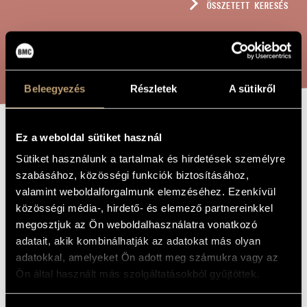
ÖSSZETETT KERESÉS
MŰVÉSZADATBÁZIS
ZENEMŰ-ADATBÁZIS
KERESÉS
ZENEI KÖNYVTÁR, ONLINE KATALÓGUS
Beleegyezés
Részletek
A sütikről
Ez a weboldal sütiket használ
ESTI ÉNEK
A MŰ CÍME
Sütiket használunk a tartalmak és hirdetések személyre
szabásához, közösségi funkciók biztosításához,
Sulyok Imre
ZENESZERZŐ
valamint weboldalforgalmunk elemzéséhez. Ezenkívül
közösségi média-, hirdető- és elemező partnereinkkel
Esti ének
EREDETI /
megosztjuk az Ön weboldalhasználatra vonatkozó
MAGYAR CÍM
adatait, akik kombinálhatják az adatokat más olyan
Evening Song
IDEGEN
NYELVŰ /
adatokkal, amelyeket Ön adott meg számukra vagy az
ANGOL CÍM
Ön által használt más szolgáltatásokból gyűjtöttek.
Baritonhangra és vonósokra
ALCÍM
1963
A MŰ