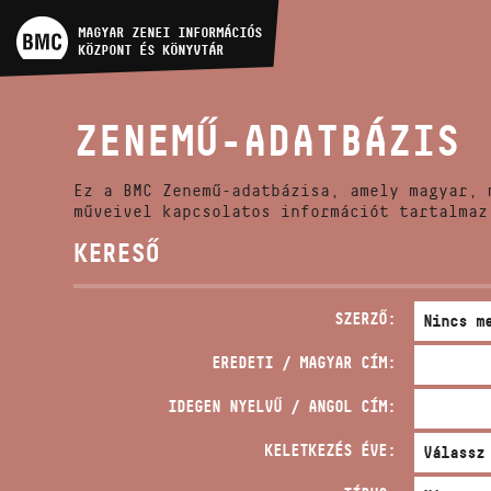
MŰVÉSZADATBÁZIS
MAGYAR ZENEI INFORMÁCIÓS
KÖZPONT ÉS KÖNYVTÁR
ZENEMŰ-ADATBÁZIS
ZENEMŰ-ADATBÁZIS
ZENEI KÖNYVTÁR, ONLINE
KATALÓGUS
Ez a BMC Zenemű-adatbázisa, amely magyar, 
műveivel kapcsolatos információt tartalmaz
KERESŐ
SZERZŐ:
EREDETI / MAGYAR CÍM:
IDEGEN NYELVŰ / ANGOL CÍM:
KELETKEZÉS ÉVE: