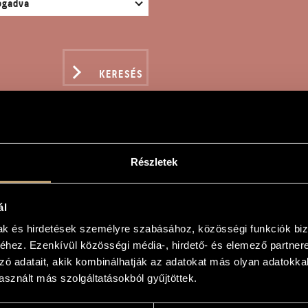
KERESÉS
Részletek
OUISSANCE
ál
r
mak és hirdetések személyre szabásához, közösségi funkciók biz
hez. Ezenkívül közösségi média-, hirdető- és elemező partner
e
zó adatait, akik kombinálhatják az adatokat más olyan adatokka
sznált más szolgáltatásokból gyűjtöttek.
e
s zenekarra