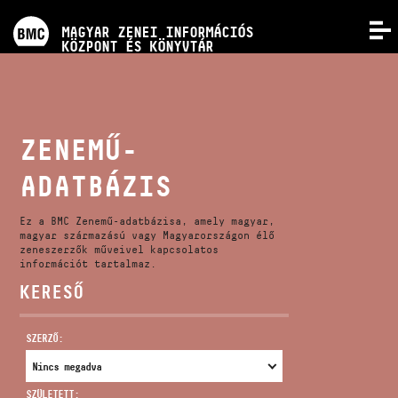
PROGRAMOK
MAGYAR ZENEI INFORMÁCIÓS
MENÜ
KÖZPONT ÉS KÖNYVTÁR
VERSENYEK
KÉPZÉSEK
ZENEMŰ-
ADATBÁZIS
KIADVÁNYOK
Ez a BMC Zenemű-adatbázisa, amely magyar,
RÓLUNK
magyar származású vagy Magyarországon élő
zeneszerzők műveivel kapcsolatos
információt tartalmaz.
KERESŐ
KAPCSOLAT
SZERZŐ:
VIDEÓ GALÉRIA
SZÜLETETT: