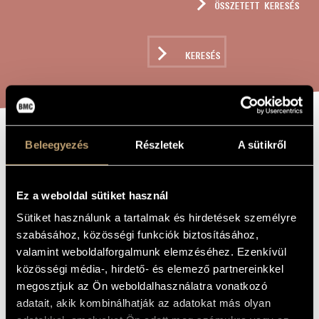
ÖSSZETETT KERESÉS
MŰVÉSZADATBÁZIS
ZENEMŰ-ADATBÁZIS
KERESÉS
ZENEI KÖNYVTÁR, ONLINE KATALÓGUS
GEDICHT MIT
Beleegyezés
Részletek
A sütikről
A MŰ CÍME
KANONS IN
MEMORIAM R.
Ez a weboldal sütiket használ
WAGNER
Sütiket használunk a tartalmak és hirdetések személyre
szabásához, közösségi funkciók biztosításához,
valamint weboldalforgalmunk elemzéséhez. Ezenkívül
Tornyai Péter
ZENESZERZŐ
közösségi média-, hirdető- és elemező partnereinkkel
megosztjuk az Ön weboldalhasználatra vonatkozó
Gedicht mit Kanons in memoriam R. Wagner
EREDETI /
adatait, akik kombinálhatják az adatokat más olyan
MAGYAR CÍM