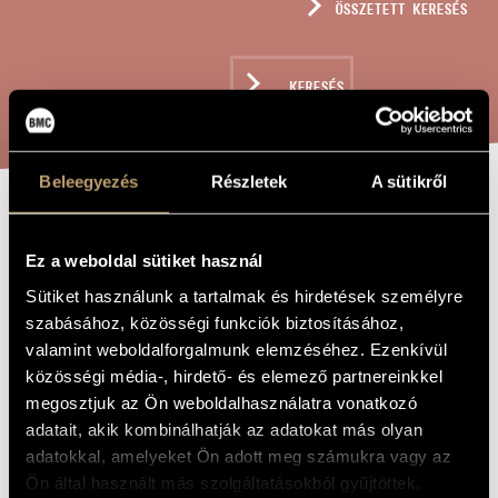
ÖSSZETETT KERESÉS
MŰVÉSZADATBÁZIS
ZENEMŰ-ADATBÁZIS
KERESÉS
ZENEI KÖNYVTÁR, ONLINE KATALÓGUS
Beleegyezés
Részletek
A sütikről
HÉT SZÓ
A MŰ CÍME
Ez a weboldal sütiket használ
Sütiket használunk a tartalmak és hirdetések személyre
Balogh Máté
ZENESZERZŐ
szabásához, közösségi funkciók biztosításához,
Hét szó
valamint weboldalforgalmunk elemzéséhez. Ezenkívül
EREDETI /
MAGYAR CÍM
közösségi média-, hirdető- és elemező partnereinkkel
Seven Words
IDEGEN
megosztjuk az Ön weboldalhasználatra vonatkozó
NYELVŰ /
ANGOL CÍM
adatait, akik kombinálhatják az adatokat más olyan
Szopránra és basszus-klarinétra
adatokkal, amelyeket Ön adott meg számukra vagy az
ALCÍM
Ön által használt más szolgáltatásokból gyűjtöttek.
to Renáta Darázs and Péter Szűcs
AJÁNLÁS