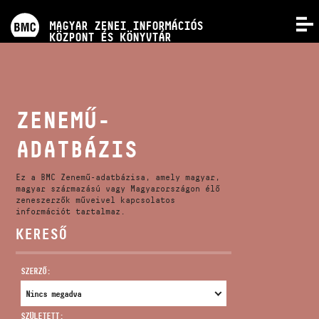
PROGRAMOK
MAGYAR ZENEI INFORMÁCIÓS
MENÜ
KÖZPONT ÉS KÖNYVTÁR
VERSENYEK
KÉPZÉSEK
ZENEMŰ-
ADATBÁZIS
KIADVÁNYOK
Ez a BMC Zenemű-adatbázisa, amely magyar,
RÓLUNK
magyar származású vagy Magyarországon élő
zeneszerzők műveivel kapcsolatos
információt tartalmaz.
KERESŐ
KAPCSOLAT
SZERZŐ:
VIDEÓ GALÉRIA
SZÜLETETT: