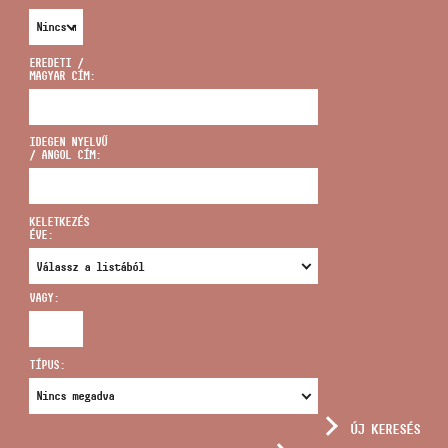
EREDETI /
MAGYAR CÍM:
CÍM
IDEGEN NYELVŰ
/ ANGOL CÍM:
EMAIL
infokozpont@bmc.hu
KELETKEZÉS
ÉVE:
TELEFON
VAGY:
NYITVA TARTÁS
TÍPUS:
ÚJ KERESÉS