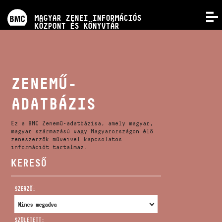
PROGRAMOK
MAGYAR ZENEI INFORMÁCIÓS
MENÜ
KÖZPONT ÉS KÖNYVTÁR
VERSENYEK
KÉPZÉSEK
ZENEMŰ-
ADATBÁZIS
KIADVÁNYOK
Ez a BMC Zenemű-adatbázisa, amely magyar,
RÓLUNK
magyar származású vagy Magyarországon élő
zeneszerzők műveivel kapcsolatos
információt tartalmaz.
KERESŐ
KAPCSOLAT
SZERZŐ:
VIDEÓ GALÉRIA
SZÜLETETT: