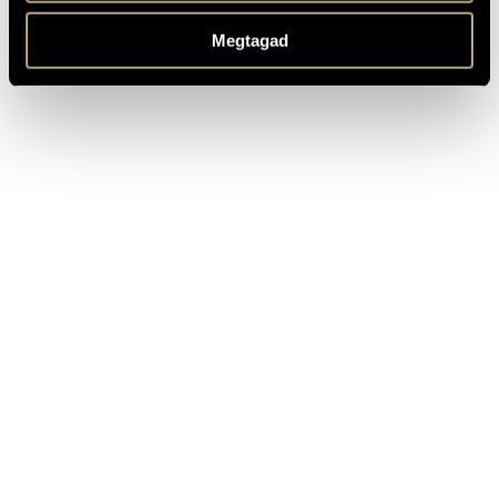
Based on Sappho’s well-known poem "To Aphrodité" in
MEGJEGYZÉSEK,
ancient Greek
TOVÁBBI INFO
Megtagad