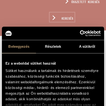
ÖSSZETETT KERESÉS
MŰVÉSZADATBÁZIS
ZENEMŰ-ADATBÁZIS
KERESÉS
ZENEI KÖNYVTÁR, ONLINE KATALÓGUS
Beleegyezés
Részletek
A sütikről
ENKAYSTIKE
A MŰ CÍME
Ez a weboldal sütiket használ
Balogh Máté
ZENESZERZŐ
Sütiket használunk a tartalmak és hirdetések személyre
Enkaystike
EREDETI /
szabásához, közösségi funkciók biztosításához,
MAGYAR CÍM
valamint weboldalforgalmunk elemzéséhez. Ezenkívül
Enkaystike
IDEGEN
NYELVŰ /
közösségi média-, hirdető- és elemező partnereinkkel
ANGOL CÍM
megosztjuk az Ön weboldalhasználatra vonatkozó
In memoriam László Mulasics - Szóló nőihangra
ALCÍM
adatait, akik kombinálhatják az adatokat más olyan
to Anna Molnár
AJÁNLÁS
adatokkal, amelyeket Ön adott meg számukra vagy az