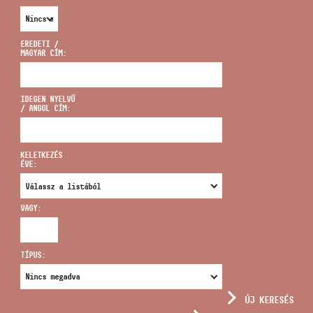
EREDETI /
MAGYAR CÍM:
CÍM
IDEGEN NYELVŰ
/ ANGOL CÍM:
EMAIL
infokozpont@bmc.hu
KELETKEZÉS
ÉVE:
TELEFON
VAGY:
NYITVA TARTÁS
TÍPUS:
ÚJ KERESÉS