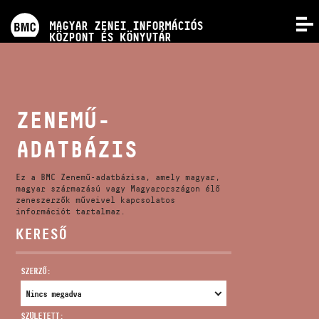
PROGRAMOK
MAGYAR ZENEI INFORMÁCIÓS
MENÜ
KÖZPONT ÉS KÖNYVTÁR
VERSENYEK
KÉPZÉSEK
ZENEMŰ-
ADATBÁZIS
KIADVÁNYOK
Ez a BMC Zenemű-adatbázisa, amely magyar,
RÓLUNK
magyar származású vagy Magyarországon élő
zeneszerzők műveivel kapcsolatos
információt tartalmaz.
KERESŐ
KAPCSOLAT
SZERZŐ:
VIDEÓ GALÉRIA
SZÜLETETT: