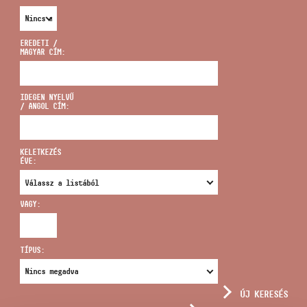
EREDETI /
MAGYAR CÍM:
CÍM
IDEGEN NYELVŰ
/ ANGOL CÍM:
EMAIL
infokozpont@bmc.hu
KELETKEZÉS
ÉVE:
TELEFON
VAGY:
NYITVA TARTÁS
TÍPUS:
ÚJ KERESÉS