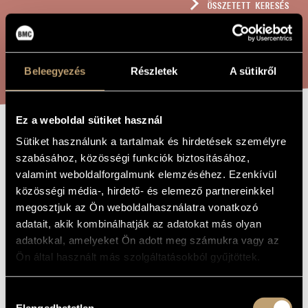
ÖSSZETETT KERESÉS
MŰVÉSZADATBÁZIS
ZENEMŰ-ADATBÁZIS
KERESÉS
Beleegyezés
Részletek
A sütikről
ZENEI KÖNYVTÁR, ONLINE KATALÓGUS
Ez a weboldal sütiket használ
BENEDICTUS A
Sütiket használunk a tartalmak és hirdetések személyre
A MŰ CÍME
szabásához, közösségi funkciók biztosításához,
11. MISÉBŐL
valamint weboldalforgalmunk elemzéséhez. Ezenkívül
közösségi média-, hirdető- és elemező partnereinkkel
megosztjuk az Ön weboldalhasználatra vonatkozó
Orbán György
ZENESZERZŐ
adatait, akik kombinálhatják az adatokat más olyan
Benedictus a 11. miséből
EREDETI /
adatokkal, amelyeket Ön adott meg számukra vagy az
MAGYAR CÍM
Ön által használt más szolgáltatásokból gyűjtöttek.
Benedictus from Mass No. 11
IDEGEN
NYELVŰ /
ANGOL CÍM
Hozzájárulás
Szoprán szólóra és vonószenekarra
ALCÍM
Elengedhetetlen