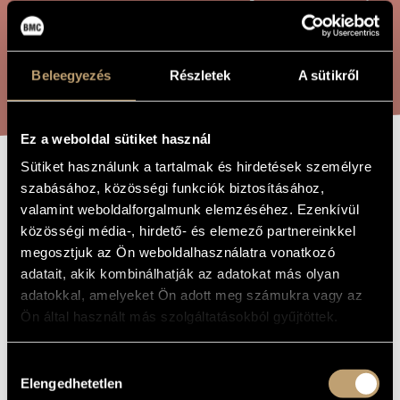
ÖSSZETETT KERESÉS
MŰVÉSZADATBÁZIS
ZENEMŰ-ADATBÁZIS
KERESÉS
Beleegyezés
Részletek
A sütikről
ZENEI KÖNYVTÁR, ONLINE KATALÓGUS
Ez a weboldal sütiket használ
Sütiket használunk a tartalmak és hirdetések személyre
BENEDICTUS A
szabásához, közösségi funkciók biztosításához,
A MŰ CÍME
valamint weboldalforgalmunk elemzéséhez. Ezenkívül
REQUIEMBŐL
közösségi média-, hirdető- és elemező partnereinkkel
megosztjuk az Ön weboldalhasználatra vonatkozó
Orbán György
adatait, akik kombinálhatják az adatokat más olyan
ZENESZERZŐ
adatokkal, amelyeket Ön adott meg számukra vagy az
Benedictus a Requiemből
EREDETI /
Ön által használt más szolgáltatásokból gyűjtöttek.
MAGYAR CÍM
Benedictus from Requiem
IDEGEN
NYELVŰ /
Hozzájárulás
ANGOL CÍM
Elengedhetetlen
kiválasztása
Szoprán szólóra és vonószenekarra
ALCÍM