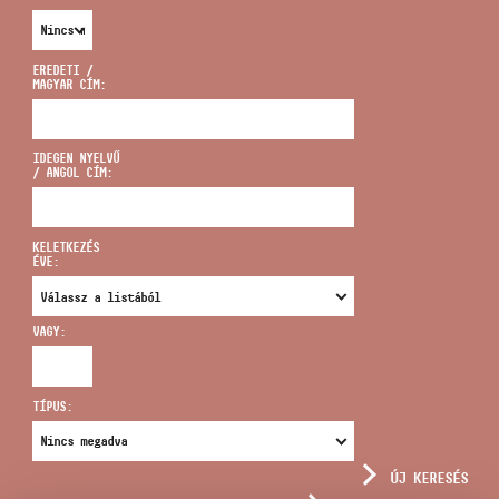
EREDETI /
MAGYAR CÍM:
CÍM
IDEGEN NYELVŰ
/ ANGOL CÍM:
EMAIL
infokozpont@bmc.hu
KELETKEZÉS
ÉVE:
TELEFON
VAGY:
NYITVA TARTÁS
TÍPUS:
ÚJ KERESÉS