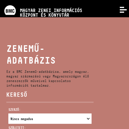
PROGRAMOK
MAGYAR ZENEI INFORMÁCIÓS
MENÜ
KÖZPONT ÉS KÖNYVTÁR
VERSENYEK
KÉPZÉSEK
ZENEMŰ-
ADATBÁZIS
KIADVÁNYOK
Ez a BMC Zenemű-adatbázisa, amely magyar,
RÓLUNK
magyar származású vagy Magyarországon élő
zeneszerzők műveivel kapcsolatos
információt tartalmaz.
KERESŐ
KAPCSOLAT
SZERZŐ:
VIDEÓ GALÉRIA
SZÜLETETT: