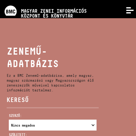
PROGRAMOK
MAGYAR ZENEI INFORMÁCIÓS
MENÜ
KÖZPONT ÉS KÖNYVTÁR
VERSENYEK
KÉPZÉSEK
ZENEMŰ-
ADATBÁZIS
KIADVÁNYOK
Ez a BMC Zenemű-adatbázisa, amely magyar,
RÓLUNK
magyar származású vagy Magyarországon élő
zeneszerzők műveivel kapcsolatos
információt tartalmaz.
KERESŐ
KAPCSOLAT
SZERZŐ:
VIDEÓ GALÉRIA
SZÜLETETT: