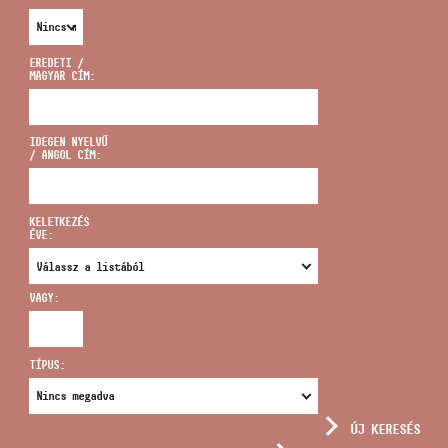
EREDETI /
MAGYAR CÍM:
CÍM
IDEGEN NYELVŰ
/ ANGOL CÍM:
EMAIL
infokozpont@bmc.hu
KELETKEZÉS
ÉVE:
TELEFON
VAGY:
NYITVA TARTÁS
TÍPUS:
ÚJ KERESÉS