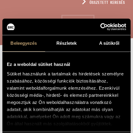
ÖSSZETETT KERESÉS
MŰVÉSZADATBÁZIS
ZENEMŰ-ADATBÁZIS
KERESÉS
ZENEI KÖNYVTÁR, ONLINE KATALÓGUS
Beleegyezés
Részletek
A sütikről
TEMPLOMI
A MŰ CÍME
Ez a weboldal sütiket használ
ÉNEKEK I. -
Sütiket használunk a tartalmak és hirdetések személyre
HÁROM HIMNUSZ
szabásához, közösségi funkciók biztosításához,
valamint weboldalforgalmunk elemzéséhez. Ezenkívül
közösségi média-, hirdető- és elemező partnereinkkel
Orbán György
ZENESZERZŐ
megosztjuk az Ön weboldalhasználatra vonatkozó
adatait, akik kombinálhatják az adatokat más olyan
Templomi énekek I. - Három himnusz
EREDETI /
adatokkal, amelyeket Ön adott meg számukra vagy az
MAGYAR CÍM
Ön által használt más szolgáltatásokból gyűjtöttek.
Church Songs I. - Three Hymns
IDEGEN
NYELVŰ /
ANGOL CÍM