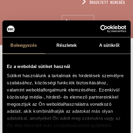
ÖSSZETETT KERESÉS
MŰVÉSZADATBÁZIS
ZENEMŰ-ADATBÁZIS
KERESÉS
ZENEI KÖNYVTÁR, ONLINE KATALÓGUS
Beleegyezés
Részletek
A sütikről
4 CANTICI
A MŰ CÍME
Ez a weboldal sütiket használ
Sütiket használunk a tartalmak és hirdetések személyre
Orbán György
ZENESZERZŐ
szabásához, közösségi funkciók biztosításához,
valamint weboldalforgalmunk elemzéséhez. Ezenkívül
4 Cantici
EREDETI /
közösségi média-, hirdető- és elemező partnereinkkel
MAGYAR CÍM
megosztjuk az Ön weboldalhasználatra vonatkozó
4 Cantici
IDEGEN
NYELVŰ /
adatait, akik kombinálhatják az adatokat más olyan
ANGOL CÍM
adatokkal, amelyeket Ön adott meg számukra vagy az
Énekhangra és zongorára
ALCÍM
Ön által használt más szolgáltatásokból gyűjtöttek.
2007
A MŰ