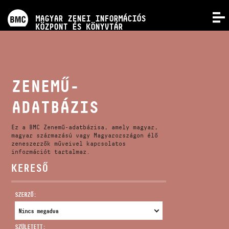
PROGRAMOK
MAGYAR ZENEI INFORMÁCIÓS
MENÜ
KÖZPONT ÉS KÖNYVTÁR
VERSENYEK
KÉPZÉSEK
ZENEMŰ-
ADATBÁZIS
KIADVÁNYOK
Ez a BMC Zenemű-adatbázisa, amely magyar,
RÓLUNK
magyar származású vagy Magyarországon élő
zeneszerzők műveivel kapcsolatos
információt tartalmaz.
KERESŐ
KAPCSOLAT
SZERZŐ:
VIDEÓ GALÉRIA
SZÜLETETT: