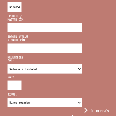
EREDETI /
MAGYAR CÍM:
CÍM
IDEGEN NYELVŰ
/ ANGOL CÍM:
EMAIL
infokozpont@bmc.hu
KELETKEZÉS
ÉVE:
TELEFON
VAGY:
NYITVA TARTÁS
TÍPUS:
ÚJ KERESÉS