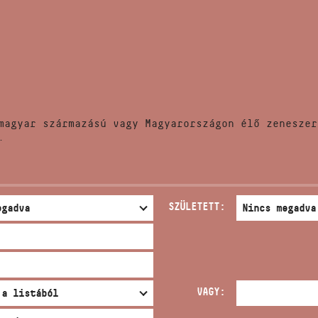
HÍREK
CÍM
VERSENYEK
EMAIL
infokozpont@bmc.hu
KIADVÁNYOK
TELEFON
magyar származású vagy Magyarországon élő zeneszer
KAPCSOLAT
.
NYITVA TARTÁS
SZÜLETETT:
VAGY: