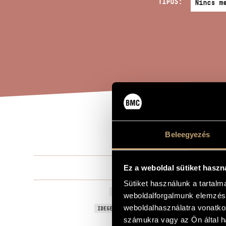
TÍPUS:
ZON
A MŰ CÍME
Beleegyezés
Orbán Györ
Ez a weboldal sütiket haszn
ZENESZERZŐ
Sütiket használunk a tartal
Zongoraszvit
EREDETI / MAGYAR CÍM
weboldalforgalmunk elemzésé
Suite for Pia
weboldalhasználatra vonatko
IDEGEN NYELVŰ / ANGOL CÍM
számukra vagy az Ön által ha
to Zoltán Z
AJÁNLÁS