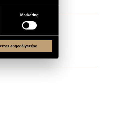
Marketing
szes engedélyezése