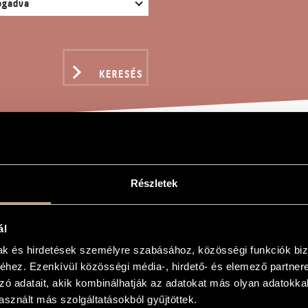
KERESÉS
GORASZVIT NO. 6
Részletek
gy
ál
mak és hirdetések személyre szabásához, közösségi funkciók biz
 No. 6
hez. Ezenkívül közösségi média-, hirdető- és elemező partner
no No. 6
zó adatait, akik kombinálhatják az adatokat más olyan adatokka
sznált más szolgáltatásokból gyűjtöttek.
sgimond