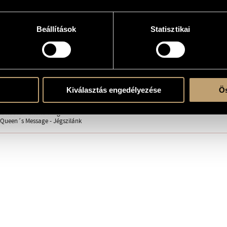
Beállítások
Statisztikai
erre
nza - Gratitude
Kiválasztás engedélyezése
Ös
 - Nimphette
e - Mégegyszer
de nuova - Eltűnő világ
 Queen´s Message - Jégszilánk