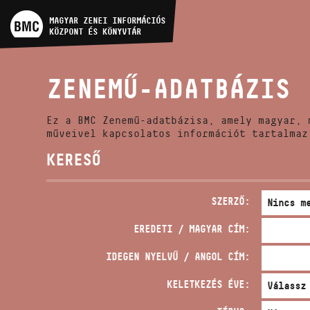
MŰVÉSZADATBÁZIS
MAGYAR ZENEI INFORMÁCIÓS
KÖZPONT ÉS KÖNYVTÁR
ZENEMŰ-ADATBÁZIS
ZENEMŰ-ADATBÁZIS
ZENEI KÖNYVTÁR, ONLINE
KATALÓGUS
Ez a BMC Zenemű-adatbázisa, amely magyar, 
műveivel kapcsolatos információt tartalmaz
KERESŐ
SZERZŐ:
EREDETI / MAGYAR CÍM:
IDEGEN NYELVŰ / ANGOL CÍM:
KELETKEZÉS ÉVE: