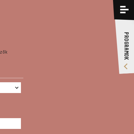
PROGRAMOK
KÉPZÉSEK
PROGRAMOK
RÓLUNK
zők
VIDEÓ GALÉRIA