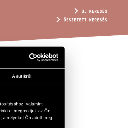
ÚJ KERESÉS
ÖSSZETETT KERESÉS
A sütikről
tosításához, valamint
einkkel megosztjuk az Ön
l, amelyeket Ön adott meg