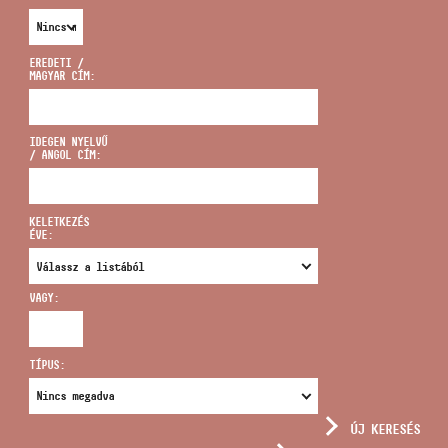
EREDETI /
MAGYAR CÍM:
CÍM
IDEGEN NYELVŰ
/ ANGOL CÍM:
EMAIL
infokozpont@bmc.hu
KELETKEZÉS
ÉVE:
TELEFON
VAGY:
NYITVA TARTÁS
TÍPUS:
ÚJ KERESÉS