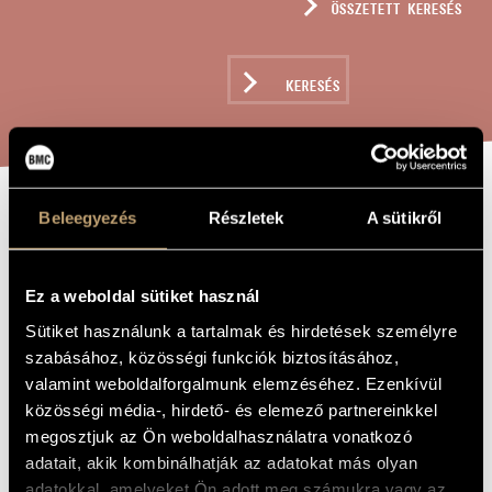
ÖSSZETETT KERESÉS
MŰVÉSZADATBÁZIS
ZENEMŰ-ADATBÁZIS
KERESÉS
ZENEI KÖNYVTÁR, ONLINE KATALÓGUS
Beleegyezés
Részletek
A sütikről
SALON D
A MŰ CÍME
´AUTOMNE -
ŐSZI TÁRLAT
Ez a weboldal sütiket használ
Sütiket használunk a tartalmak és hirdetések személyre
szabásához, közösségi funkciók biztosításához,
Orbán György
ZENESZERZŐ
valamint weboldalforgalmunk elemzéséhez. Ezenkívül
közösségi média-, hirdető- és elemező partnereinkkel
Salon d´Automne - Őszi tárlat
EREDETI /
MAGYAR CÍM
megosztjuk az Ön weboldalhasználatra vonatkozó
Salon d´Automne - Autumn Exhibition
adatait, akik kombinálhatják az adatokat más olyan
IDEGEN
NYELVŰ /
adatokkal, amelyeket Ön adott meg számukra vagy az
ANGOL CÍM