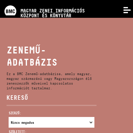
PROGRAMOK
MAGYAR ZENEI INFORMÁCIÓS
MENÜ
KÖZPONT ÉS KÖNYVTÁR
VERSENYEK
KÉPZÉSEK
ZENEMŰ-
ADATBÁZIS
KIADVÁNYOK
Ez a BMC Zenemű-adatbázisa, amely magyar,
RÓLUNK
magyar származású vagy Magyarországon élő
zeneszerzők műveivel kapcsolatos
információt tartalmaz.
KERESŐ
KAPCSOLAT
SZERZŐ:
VIDEÓ GALÉRIA
SZÜLETETT: