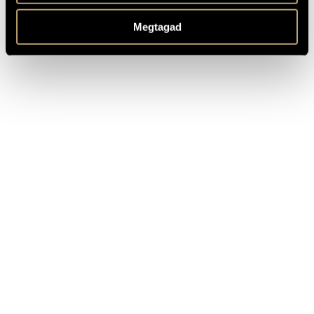
MS
KOTTAKIADÓ
/ FORRÁS
Megtagad