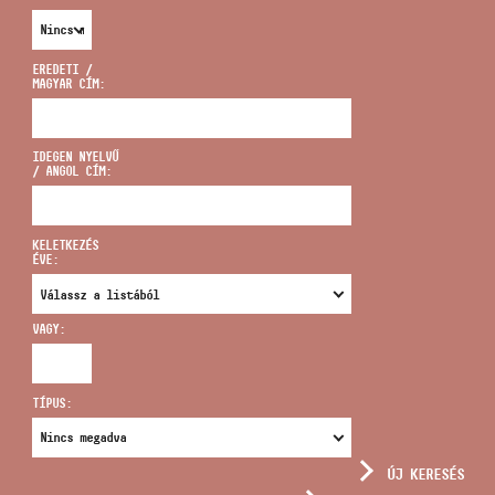
EREDETI /
MAGYAR CÍM:
CÍM
IDEGEN NYELVŰ
/ ANGOL CÍM:
EMAIL
infokozpont@bmc.hu
KELETKEZÉS
ÉVE:
TELEFON
VAGY:
NYITVA TARTÁS
TÍPUS:
ÚJ KERESÉS