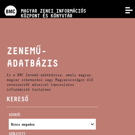
PROGRAMOK
MAGYAR ZENEI INFORMÁCIÓS
MENÜ
KÖZPONT ÉS KÖNYVTÁR
VERSENYEK
KÉPZÉSEK
ZENEMŰ-
ADATBÁZIS
KIADVÁNYOK
Ez a BMC Zenemű-adatbázisa, amely magyar,
RÓLUNK
magyar származású vagy Magyarországon élő
zeneszerzők műveivel kapcsolatos
információt tartalmaz.
KERESŐ
KAPCSOLAT
SZERZŐ:
VIDEÓ GALÉRIA
SZÜLETETT: