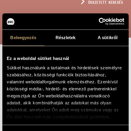
ÖSSZETETT KERESÉS
MŰVÉSZADATBÁZIS
ZENEMŰ-ADATBÁZIS
KERESÉS
ZENEI KÖNYVTÁR, ONLINE KATALÓGUS
Beleegyezés
Részletek
A sütikről
Ez a weboldal sütiket használ
SOPRA CANTO IL
A MŰ CÍME
Sütiket használunk a tartalmak és hirdetések személyre
FERMO
szabásához, közösségi funkciók biztosításához,
valamint weboldalforgalmunk elemzéséhez. Ezenkívül
közösségi média-, hirdető- és elemező partnereinkkel
Orbán György
ZENESZERZŐ
megosztjuk az Ön weboldalhasználatra vonatkozó
Sopra canto il fermo
EREDETI /
adatait, akik kombinálhatják az adatokat más olyan
MAGYAR CÍM
adatokkal, amelyeket Ön adott meg számukra vagy az
Sopra canto il fermo
IDEGEN
Ön által használt más szolgáltatásokból gyűjtöttek.
NYELVŰ /
ANGOL CÍM
una melodia di Joannes Kajoni per orchestra d´archi
ALCÍM