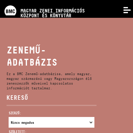
PROGRAMOK
MAGYAR ZENEI INFORMÁCIÓS
MENÜ
KÖZPONT ÉS KÖNYVTÁR
VERSENYEK
KÉPZÉSEK
ZENEMŰ-
ADATBÁZIS
KIADVÁNYOK
Ez a BMC Zenemű-adatbázisa, amely magyar,
RÓLUNK
magyar származású vagy Magyarországon élő
zeneszerzők műveivel kapcsolatos
információt tartalmaz.
KERESŐ
KAPCSOLAT
SZERZŐ:
VIDEÓ GALÉRIA
SZÜLETETT: