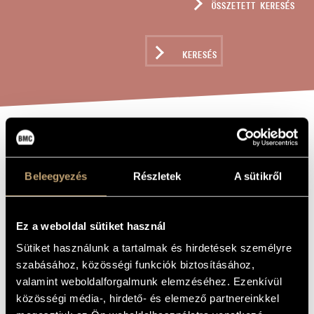
ÖSSZETETT KERESÉS
MŰVÉSZADATBÁZIS
ZENEMŰ-ADATBÁZIS
KERESÉS
ZENEI KÖNYVTÁR, ONLINE KATALÓGUS
LÓPÁNIK
A MŰ CÍME
Beleegyezés
Részletek
A sütikről
Balogh Máté
ZENESZERZŐ
Lópánik
EREDETI /
Ez a weboldal sütiket használ
MAGYAR CÍM
Horse Panic
Sütiket használunk a tartalmak és hirdetések személyre
IDEGEN
NYELVŰ /
szabásához, közösségi funkciók biztosításához,
ANGOL CÍM
valamint weboldalforgalmunk elemzéséhez. Ezenkívül
Experimentális rádiójáték prózai színészre és 5 fadobra
ALCÍM
közösségi média-, hirdető- és elemező partnereinkkel
to Niké Kurta and Tamás Schlanger, Transparent Sound New
AJÁNLÁS
Music Festival, 2024