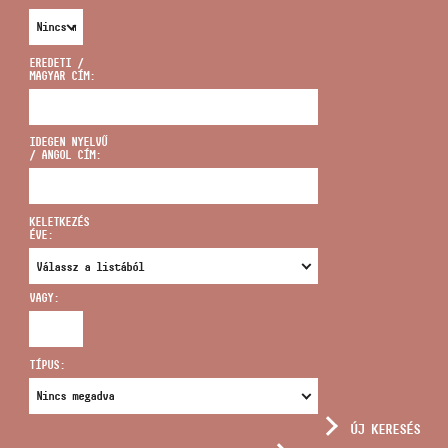
EREDETI /
MAGYAR CÍM:
CÍM
IDEGEN NYELVŰ
/ ANGOL CÍM:
EMAIL
infokozpont@bmc.hu
KELETKEZÉS
ÉVE:
TELEFON
VAGY:
NYITVA TARTÁS
TÍPUS:
ÚJ KERESÉS