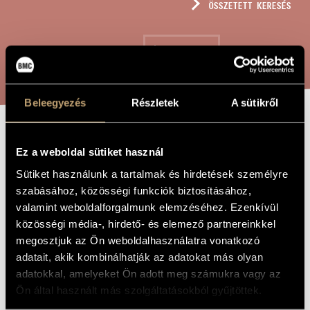
ÖSSZETETT KERESÉS
MŰVÉSZADATBÁZIS
ZENEMŰ-ADATBÁZIS
KERESÉS
ZENEI KÖNYVTÁR, ONLINE KATALÓGUS
Beleegyezés
Részletek
A sütikről
HÉTSZÜNYŰ
A MŰ CÍME
Ez a weboldal sütiket használ
KOPONYÁNYIMONYÓK
Sütiket használunk a tartalmak és hirdetések személyre
szabásához, közösségi funkciók biztosításához,
valamint weboldalforgalmunk elemzéséhez. Ezenkívül
Megyeri Krisztina
ZENESZERZŐ
közösségi média-, hirdető- és elemező partnereinkkel
Hétszünyű Koponyányimonyók
megosztjuk az Ön weboldalhasználatra vonatkozó
EREDETI /
MAGYAR CÍM
adatait, akik kombinálhatják az adatokat más olyan
Hétszünyű Koponyányimonyók
IDEGEN
adatokkal, amelyeket Ön adott meg számukra vagy az
NYELVŰ /
ANGOL CÍM
Ön által használt más szolgáltatásokból gyűjtöttek.
Csellóra és zongorára
ALCÍM