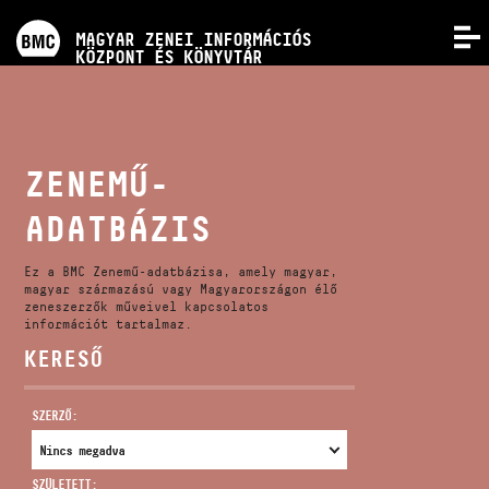
PROGRAMOK
MAGYAR ZENEI INFORMÁCIÓS
MENÜ
KÖZPONT ÉS KÖNYVTÁR
VERSENYEK
KÉPZÉSEK
ZENEMŰ-
ADATBÁZIS
KIADVÁNYOK
Ez a BMC Zenemű-adatbázisa, amely magyar,
RÓLUNK
magyar származású vagy Magyarországon élő
zeneszerzők műveivel kapcsolatos
információt tartalmaz.
KERESŐ
KAPCSOLAT
SZERZŐ:
VIDEÓ GALÉRIA
SZÜLETETT: