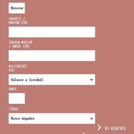
EREDETI /
MAGYAR CÍM:
CÍM
IDEGEN NYELVŰ
/ ANGOL CÍM:
EMAIL
infokozpont@bmc.hu
KELETKEZÉS
ÉVE:
TELEFON
VAGY:
NYITVA TARTÁS
TÍPUS:
ÚJ KERESÉS