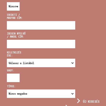
EREDETI /
MAGYAR CÍM:
CÍM
IDEGEN NYELVŰ
/ ANGOL CÍM:
EMAIL
infokozpont@bmc.hu
KELETKEZÉS
ÉVE:
TELEFON
VAGY:
NYITVA TARTÁS
TÍPUS:
ÚJ KERESÉS