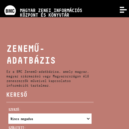
PROGRAMOK
MAGYAR ZENEI INFORMÁCIÓS
MENÜ
KÖZPONT ÉS KÖNYVTÁR
VERSENYEK
KÉPZÉSEK
ZENEMŰ-
ADATBÁZIS
KIADVÁNYOK
Ez a BMC Zenemű-adatbázisa, amely magyar,
RÓLUNK
magyar származású vagy Magyarországon élő
zeneszerzők műveivel kapcsolatos
információt tartalmaz.
KERESŐ
KAPCSOLAT
SZERZŐ:
VIDEÓ GALÉRIA
SZÜLETETT: