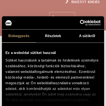
ÖSSZETETT KERESÉS
MŰVÉSZADATBÁZIS
ZENEMŰ-ADATBÁZIS
KERESÉS
ZENEI KÖNYVTÁR, ONLINE KATALÓGUS
Beleegyezés
Részletek
A sütikről
ÁTIRAT - G.C.
A MŰ CÍME
Ez a weboldal sütiket használ
GURLITT:
Sütiket használunk a tartalmak és hirdetések személyre
ROMANCE
szabásához, közösségi funkciók biztosításához,
valamint weboldalforgalmunk elemzéséhez. Ezenkívül
közösségi média-, hirdető- és elemező partnereinkkel
Megyeri Krisztina
ZENESZERZŐ
megosztjuk az Ön weboldalhasználatra vonatkozó
adatait, akik kombinálhatják az adatokat más olyan
Átirat - G.C. Gurlitt: Romance
EREDETI /
MAGYAR CÍM
adatokkal, amelyeket Ön adott meg számukra vagy az
Transcription - G.C. Gurlitt: Romance
IDEGEN
Ön által használt más szolgáltatásokból gyűjtöttek.
NYELVŰ /
ANGOL CÍM