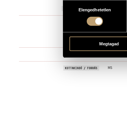
Hozzájárulás
1955
A MŰ KELETKEZÉSI ÉVE
Elengedhetetlen
kiválasztása
Szimfonikus
TÍPUS
orchestra
ELŐADÓI APPARÁTUS
15 perc
IDŐTARTAM
Megtagad
I - II - III - IV
TÉTELEK, RÉSZEK
MS
KOTTAKIADÓ / FORRÁS