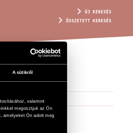
ÚJ KERESÉS
ÖSSZETETT KERESÉS
A sütikről
tosításához, valamint
einkkel megosztjuk az Ön
l, amelyeket Ön adott meg