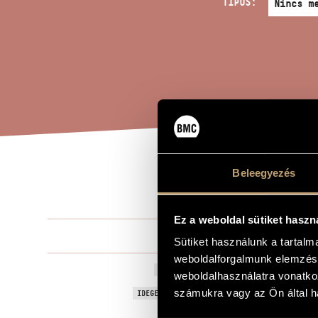
TÍPUS:
Beleegyezés
MAR
A MŰ CÍME
Ez a weboldal sütiket haszn
Horusitzky Z
ZENESZERZŐ
Sütiket használunk a tartal
weboldalforgalmunk elemzésé
Marij földön
EREDETI / MAGYAR CÍM
weboldalhasználatra vonatko
On the Land 
számukra vagy az Ön által ha
IDEGEN NYELVŰ / ANGOL CÍM
Szvit nagyz
ALCÍM