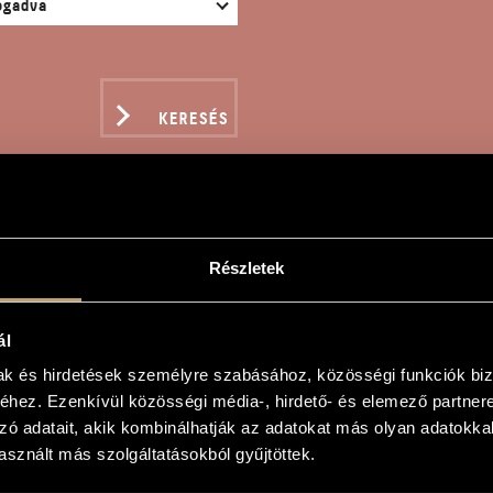
KERESÉS
Részletek
IJ FÖLDÖN
ál
oltán
mak és hirdetések személyre szabásához, közösségi funkciók biz
hez. Ezenkívül közösségi média-, hirdető- és elemező partner
zó adatait, akik kombinálhatják az adatokat más olyan adatokka
of Mari
sznált más szolgáltatásokból gyűjtöttek.
enekarra