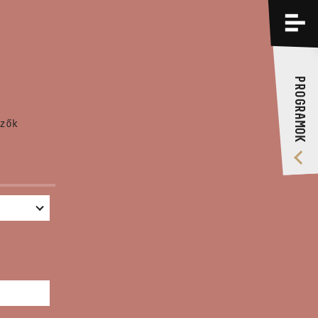
PROGRAMOK
KÉPZÉSEK
PROGRAMOK
RÓLUNK
zők
VIDEÓ GALÉRIA