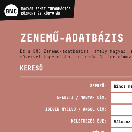
MŰVÉSZADATBÁZIS
MAGYAR ZENEI INFORMÁCIÓS
KÖZPONT ÉS KÖNYVTÁR
ZENEMŰ-ADATBÁZIS
ZENEMŰ-ADATBÁZIS
ZENEI KÖNYVTÁR, ONLINE
KATALÓGUS
Ez a BMC Zenemű-adatbázisa, amely magyar, 
műveivel kapcsolatos információt tartalmaz
KERESŐ
SZERZŐ:
EREDETI / MAGYAR CÍM:
IDEGEN NYELVŰ / ANGOL CÍM:
KELETKEZÉS ÉVE: