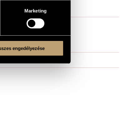
Marketing
szes engedélyezése