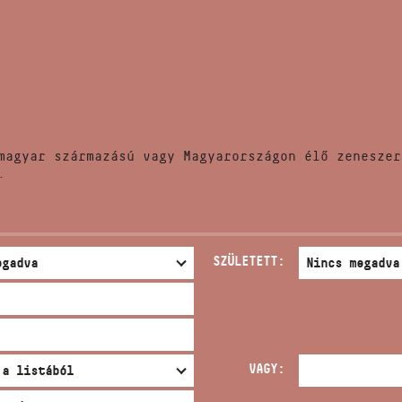
HÍREK
CÍM
VERSENYEK
EMAIL
infokozpont@bmc.hu
KIADVÁNYOK
TELEFON
magyar származású vagy Magyarországon élő zeneszer
KAPCSOLAT
.
NYITVA TARTÁS
SZÜLETETT:
VAGY: