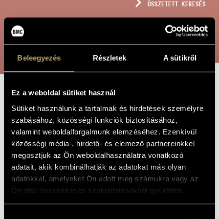
ÖSSZETETT KERESÉS
MŰVÉSZADATBÁZIS
ZENEMŰ-ADATBÁZIS
KERESÉS
ZENEI KÖNYVTÁR, ONLINE KATALÓGUS
Beleegyezés
Részletek
A sütikről
Ez a weboldal sütiket használ
PIÉCES
A MŰ CÍME
Sütiket használunk a tartalmak és hirdetések személyre
POÉTIQUES
szabásához, közösségi funkciók biztosításához,
valamint weboldalforgalmunk elemzéséhez. Ezenkívül
közösségi média-, hirdető- és elemező partnereinkkel
Horusitzky Zoltán
ZENESZERZŐ
megosztjuk az Ön weboldalhasználatra vonatkozó
adatait, akik kombinálhatják az adatokat más olyan
Piéces poétiques
EREDETI /
MAGYAR CÍM
adatokkal, amelyeket Ön adott meg számukra vagy az
Piéces poétiques
IDEGEN
Ön által használt más szolgáltatásokból gyűjtöttek.
NYELVŰ /
ANGOL CÍM
8 zongoradarab
Hozzájárulás
ALCÍM