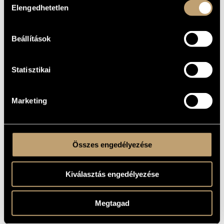
Elengedhetetlen
kiválasztása
1965
A MŰ
KELETKEZÉSI
ÉVE
Beállítások
Szólóhangszerre
TÍPUS
1
ELŐADÓK
SZÁMA
Statisztikai
pf.
ELŐADÓI
APPARÁTUS
I - II - III - IV - V - VI - VII - VIII
Marketing
TÉTELEK,
RÉSZEK
1967, Hungarian Radio
BEMUTATÓ
MS
KOTTAKIADÓ
Összes engedélyezése
/ FORRÁS
Hungarian Radio, 1967
HANGFELVÉTELEK
Kiválasztás engedélyezése
Megtagad