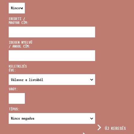
EREDETI /
MAGYAR CÍM:
CÍM
IDEGEN NYELVŰ
/ ANGOL CÍM:
EMAIL
infokozpont@bmc.hu
KELETKEZÉS
ÉVE:
TELEFON
VAGY:
NYITVA TARTÁS
TÍPUS:
ÚJ KERESÉS