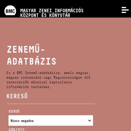
PROGRAMOK
MAGYAR ZENEI INFORMÁCIÓS
MENÜ
KÖZPONT ÉS KÖNYVTÁR
VERSENYEK
KÉPZÉSEK
ZENEMŰ-
ADATBÁZIS
KIADVÁNYOK
Ez a BMC Zenemű-adatbázisa, amely magyar,
RÓLUNK
magyar származású vagy Magyarországon élő
zeneszerzők műveivel kapcsolatos
információt tartalmaz.
KERESŐ
KAPCSOLAT
SZERZŐ:
VIDEÓ GALÉRIA
SZÜLETETT: