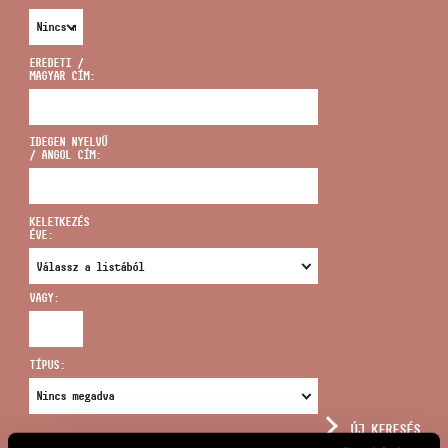
EREDETI /
MAGYAR CÍM:
CÍM
IDEGEN NYELVŰ
/ ANGOL CÍM:
EMAIL
infokozpont@bmc.hu
KELETKEZÉS
ÉVE:
TELEFON
VAGY:
NYITVA TARTÁS
TÍPUS:
ÚJ KERESÉS