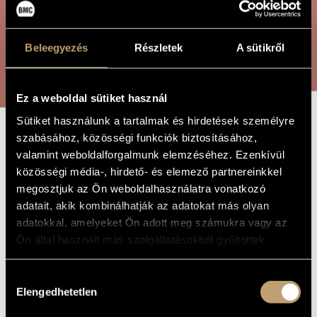
ÖSSZETETT KERESÉS
MŰVÉSZADATBÁZIS
ZENEMŰ-ADATBÁZIS
Beleegyezés
Részletek
A sütikről
KERESÉS
ZENEI KÖNYVTÁR, ONLINE KATALÓGUS
Ez a weboldal sütiket használ
Sütiket használunk a tartalmak és hirdetések személyre
szabásához, közösségi funkciók biztosításához,
KÉT MADRIGÁL
A MŰ CÍME
valamint weboldalforgalmunk elemzéséhez. Ezenkívül
közösségi média-, hirdető- és elemező partnereinkkel
megosztjuk az Ön weboldalhasználatra vonatkozó
Hajdu Mihály
ZENESZERZŐ
adatait, akik kombinálhatják az adatokat más olyan
Két madrigál
adatokkal, amelyeket Ön adott meg számukra vagy az
EREDETI /
MAGYAR CÍM
Ön által használt más szolgáltatásokból gyűjtöttek.
Two Madrigals
IDEGEN
NYELVŰ /
ANGOL CÍM
Hozzájárulás
Nőikarra
ALCÍM
Elengedhetetlen
kiválasztása
1938
A MŰ