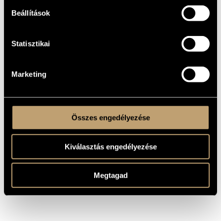
KELETKEZÉSI
ÉVE
Beállítások
Nőikarra
TÍPUS
female choir
ELŐADÓI
Statisztikai
APPARÁTUS
I - II
TÉTELEK,
RÉSZEK
Marketing
Hungarian
NYELV
MS
KOTTAKIADÓ
/ FORRÁS
Összes engedélyezése
Kiválasztás engedélyezése
Megtagad