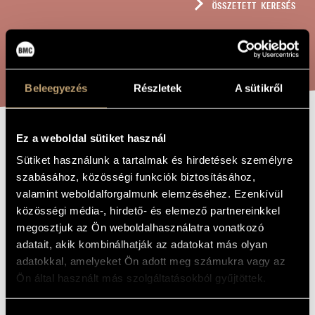
ÖSSZETETT KERESÉS
MŰVÉSZADATBÁZIS
ZENEMŰ-ADATBÁZIS
KERESÉS
ZENEI KÖNYVTÁR, ONLINE KATALÓGUS
Beleegyezés
Részletek
A sütikről
Ez a weboldal sütiket használ
H-MOLL
A MŰ CÍME
Sütiket használunk a tartalmak és hirdetések személyre
INTERMEZZO
szabásához, közösségi funkciók biztosításához,
valamint weboldalforgalmunk elemzéséhez. Ezenkívül
közösségi média-, hirdető- és elemező partnereinkkel
Geszler György
ZENESZERZŐ
megosztjuk az Ön weboldalhasználatra vonatkozó
h-moll Intermezzo
adatait, akik kombinálhatják az adatokat más olyan
EREDETI /
MAGYAR CÍM
adatokkal, amelyeket Ön adott meg számukra vagy az
Intermezzo in B Minor
IDEGEN
Ön által használt más szolgáltatásokból gyűjtöttek.
NYELVŰ /
ANGOL CÍM
Zongorára
ALCÍM