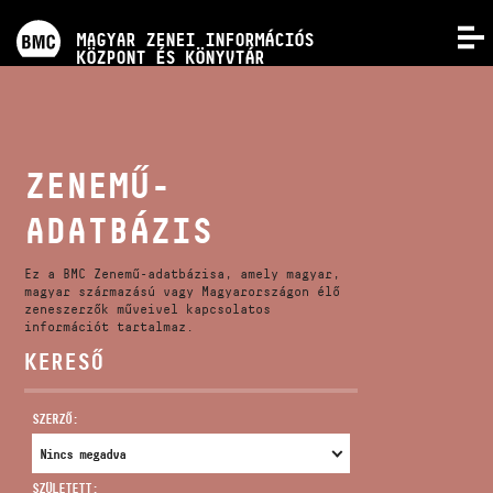
PROGRAMOK
MAGYAR ZENEI INFORMÁCIÓS
MENÜ
KÖZPONT ÉS KÖNYVTÁR
VERSENYEK
KÉPZÉSEK
ZENEMŰ-
ADATBÁZIS
KIADVÁNYOK
Ez a BMC Zenemű-adatbázisa, amely magyar,
RÓLUNK
magyar származású vagy Magyarországon élő
zeneszerzők műveivel kapcsolatos
információt tartalmaz.
KERESŐ
KAPCSOLAT
SZERZŐ:
VIDEÓ GALÉRIA
SZÜLETETT: