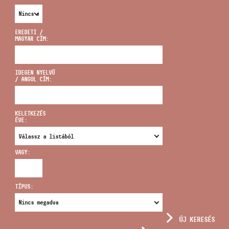
EREDETI /
MAGYAR CÍM:
CÍM
IDEGEN NYELVŰ
/ ANGOL CÍM:
EMAIL
infokozpont@bmc.hu
KELETKEZÉS
ÉVE:
TELEFON
VAGY:
NYITVA TARTÁS
TÍPUS:
ÚJ KERESÉS