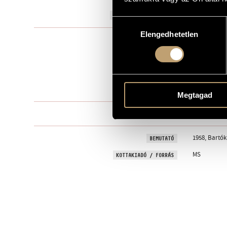
1957
A MŰ KELETKEZÉSI ÉVE
Hozzájárulás
Elengedhetetlen
kiválasztása
Szólóhangsz
TÍPUS
1
ELŐADÓK SZÁMA
pf.
ELŐADÓI APPARÁTUS
6 perc
IDŐTARTAM
Megtagad
I - II
TÉTELEK, RÉSZEK
1958, Bartók
BEMUTATÓ
MS
KOTTAKIADÓ / FORRÁS