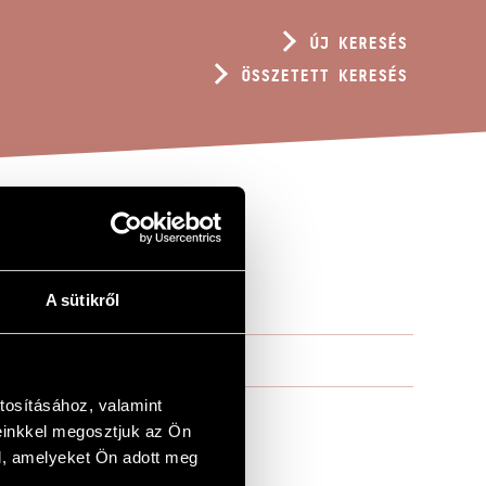
ÚJ KERESÉS
ÖSSZETETT KERESÉS
A sütikről
tosításához, valamint
einkkel megosztjuk az Ön
l, amelyeket Ön adott meg