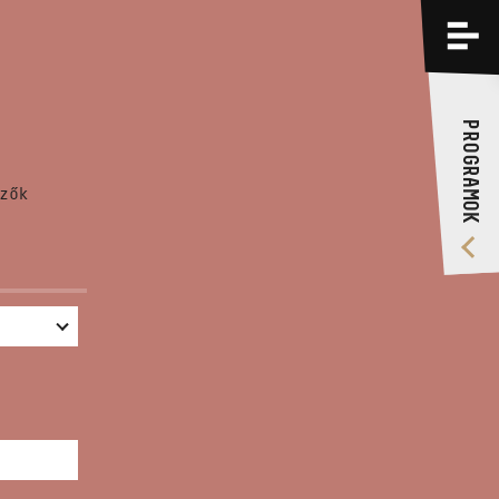
PROGRAMOK
KÉPZÉSEK
PROGRAMOK
RÓLUNK
zők
VIDEÓ GALÉRIA