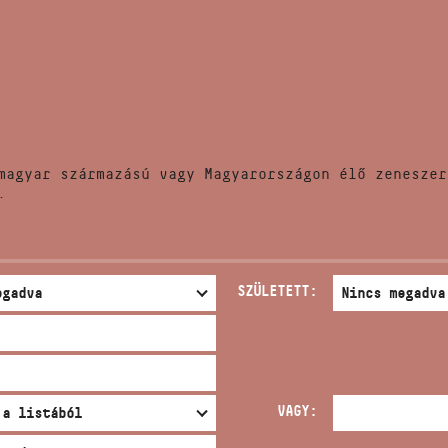
HÍREK
CÍM
VERSENYEK
EMAIL
infokozpont@bmc.hu
KIADVÁNYOK
TELEFON
magyar származású vagy Magyarországon élő zeneszer
KAPCSOLAT
.
NYITVA TARTÁS
SZÜLETETT:
VAGY: