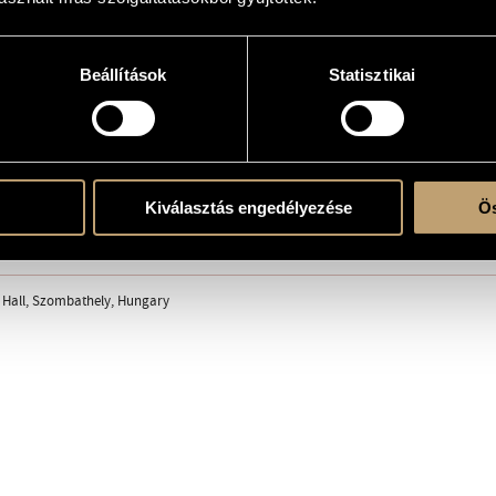
Beállítások
Statisztikai
erre
Kiválasztás engedélyezése
Ös
 Hall, Szombathely, Hungary