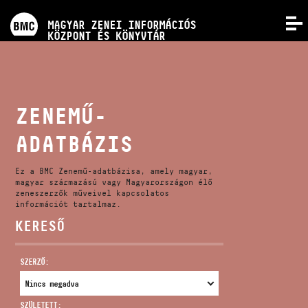
PROGRAMOK
MAGYAR ZENEI INFORMÁCIÓS
MENÜ
KÖZPONT ÉS KÖNYVTÁR
VERSENYEK
KÉPZÉSEK
ZENEMŰ-
ADATBÁZIS
KIADVÁNYOK
Ez a BMC Zenemű-adatbázisa, amely magyar,
RÓLUNK
magyar származású vagy Magyarországon élő
zeneszerzők műveivel kapcsolatos
információt tartalmaz.
KERESŐ
KAPCSOLAT
SZERZŐ:
VIDEÓ GALÉRIA
SZÜLETETT: