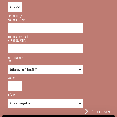
EREDETI /
MAGYAR CÍM:
CÍM
IDEGEN NYELVŰ
/ ANGOL CÍM:
EMAIL
infokozpont@bmc.hu
KELETKEZÉS
ÉVE:
TELEFON
VAGY:
NYITVA TARTÁS
TÍPUS:
ÚJ KERESÉS