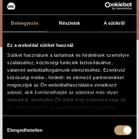
ÖSSZETETT KERESÉS
MŰVÉSZADATBÁZIS
ZENEMŰ-ADATBÁZIS
Beleegyezés
Részletek
A sütikről
KERESÉS
ZENEI KÖNYVTÁR, ONLINE KATALÓGUS
Ez a weboldal sütiket használ
Sütiket használunk a tartalmak és hirdetések személyre
szabásához, közösségi funkciók biztosításához,
SENTIMASSOFONI
A MŰ CÍME
valamint weboldalforgalmunk elemzéséhez. Ezenkívül
közösségi média-, hirdető- és elemező partnereinkkel
Hollós Máté
megosztjuk az Ön weboldalhasználatra vonatkozó
ZENESZERZŐ
adatait, akik kombinálhatják az adatokat más olyan
Sentimassofoni
EREDETI /
adatokkal, amelyeket Ön adott meg számukra vagy az
MAGYAR CÍM
Ön által használt más szolgáltatásokból gyűjtöttek.
Sentimassofoni
IDEGEN
NYELVŰ /
ANGOL CÍM
Hozzájárulás
"a Erzsébet Seleljo e Levente Puskás"
AJÁNLÁS
Elengedhetetlen
kiválasztása
2021
A MŰ