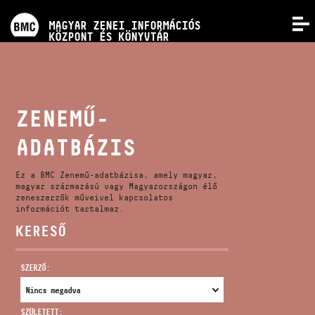
PROGRAMOK
MAGYAR ZENEI INFORMÁCIÓS
MENÜ
KÖZPONT ÉS KÖNYVTÁR
VERSENYEK
KÉPZÉSEK
ZENEMŰ-
ADATBÁZIS
KIADVÁNYOK
Ez a BMC Zenemű-adatbázisa, amely magyar,
RÓLUNK
magyar származású vagy Magyarországon élő
zeneszerzők műveivel kapcsolatos
információt tartalmaz.
KERESŐ
KAPCSOLAT
SZERZŐ:
VIDEÓ GALÉRIA
SZÜLETETT: