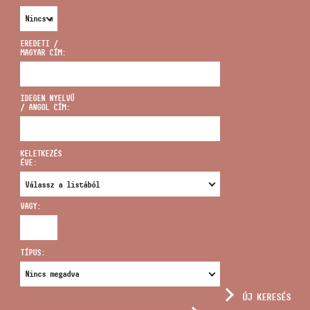
EREDETI /
MAGYAR CÍM:
CÍM
IDEGEN NYELVŰ
/ ANGOL CÍM:
EMAIL
infokozpont@bmc.hu
KELETKEZÉS
ÉVE:
TELEFON
VAGY:
NYITVA TARTÁS
TÍPUS:
ÚJ KERESÉS