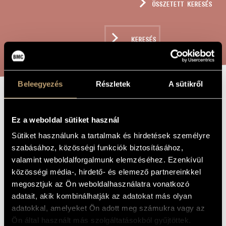
ÖSSZETETT KERESÉS
MŰVÉSZADATBÁZIS
ZENEMŰ-ADATBÁZIS
KERESÉS
ZENEI KÖNYVTÁR, ONLINE KATALÓGUS
Beleegyezés
Részletek
A sütikről
GYALOGÚTON
A MŰ CÍME
Ez a weboldal sütiket használ
Sütiket használunk a tartalmak és hirdetések személyre
Megyeri Krisztina
ZENESZERZŐ
szabásához, közösségi funkciók biztosításához,
Gyalogúton
EREDETI /
valamint weboldalforgalmunk elemzéséhez. Ezenkívül
MAGYAR CÍM
közösségi média-, hirdető- és elemező partnereinkkel
Gyalogúton
IDEGEN
megosztjuk az Ön weboldalhasználatra vonatkozó
NYELVŰ /
ANGOL CÍM
adatait, akik kombinálhatják az adatokat más olyan
Szoprán és alt hangokra, csellóra és zongorára
ALCÍM
adatokkal, amelyeket Ön adott meg számukra vagy az
2021
Ön által használt más szolgáltatásokból gyűjtöttek.
A MŰ