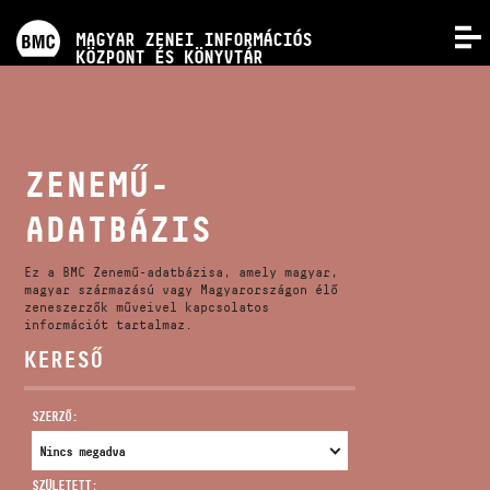
PROGRAMOK
MAGYAR ZENEI INFORMÁCIÓS
MENÜ
KÖZPONT ÉS KÖNYVTÁR
VERSENYEK
KÉPZÉSEK
ZENEMŰ-
ADATBÁZIS
KIADVÁNYOK
Ez a BMC Zenemű-adatbázisa, amely magyar,
RÓLUNK
magyar származású vagy Magyarországon élő
zeneszerzők műveivel kapcsolatos
információt tartalmaz.
KERESŐ
KAPCSOLAT
SZERZŐ:
VIDEÓ GALÉRIA
SZÜLETETT: