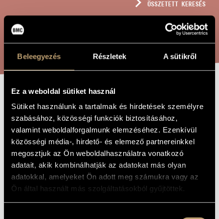
ÖSSZETETT KERESÉS
MŰVÉSZADATBÁZIS
ZENEMŰ-ADATBÁZIS
KERESÉS
ZENEI KÖNYVTÁR, ONLINE KATALÓGUS
Beleegyezés
Részletek
A sütikről
Ez a weboldal sütiket használ
PANTAGRUEL
A MŰ CÍME
Sütiket használunk a tartalmak és hirdetések személyre
PANTOMIME
szabásához, közösségi funkciók biztosításához,
valamint weboldalforgalmunk elemzéséhez. Ezenkívül
közösségi média-, hirdető- és elemező partnereinkkel
Tornyai Péter
ZENESZERZŐ
megosztjuk az Ön weboldalhasználatra vonatkozó
adatait, akik kombinálhatják az adatokat más olyan
Pantagruel pantomime
EREDETI /
adatokkal, amelyeket Ön adott meg számukra vagy az
MAGYAR CÍM
Ön által használt más szolgáltatásokból gyűjtöttek.
Pantagruel pantomime
IDEGEN
NYELVŰ /
ANGOL CÍM
Hozzájárulás
Kamaraegyüttesre
ALCÍM