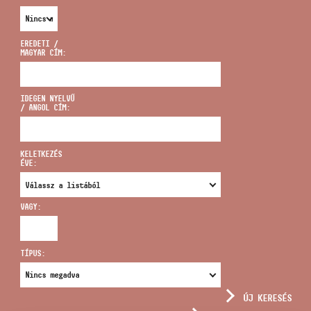
EREDETI /
MAGYAR CÍM:
CÍM
IDEGEN NYELVŰ
/ ANGOL CÍM:
EMAIL
infokozpont@bmc.hu
KELETKEZÉS
ÉVE:
TELEFON
VAGY:
NYITVA TARTÁS
TÍPUS:
ÚJ KERESÉS