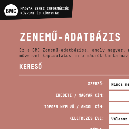
MŰVÉSZADATBÁZIS
MAGYAR ZENEI INFORMÁCIÓS
KÖZPONT ÉS KÖNYVTÁR
ZENEMŰ-ADATBÁZIS
ZENEMŰ-ADATBÁZIS
ZENEI KÖNYVTÁR, ONLINE
KATALÓGUS
Ez a BMC Zenemű-adatbázisa, amely magyar, 
műveivel kapcsolatos információt tartalmaz
KERESŐ
SZERZŐ:
EREDETI / MAGYAR CÍM:
IDEGEN NYELVŰ / ANGOL CÍM:
KELETKEZÉS ÉVE: