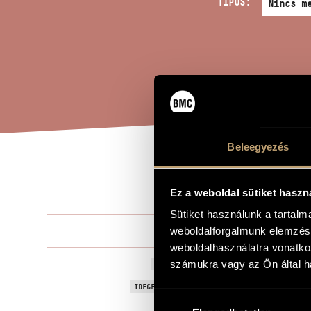
TÍPUS:
Beleegyezés
ÁTI
A MŰ CÍME
Ez a weboldal sütiket haszn
Sütiket használunk a tartal
Olsvay Endr
weboldalforgalmunk elemzésé
ZENESZERZŐ
weboldalhasználatra vonatko
Átirat - Puc
számukra vagy az Ön által ha
EREDETI / MAGYAR CÍM
Transcriptio
IDEGEN NYELVŰ / ANGOL CÍM
Hozzájárulás
Brácsára és
ALCÍM