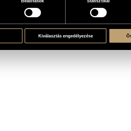
Beállítások
Statisztikai
e
Kiválasztás engedélyezése
Ös
ent