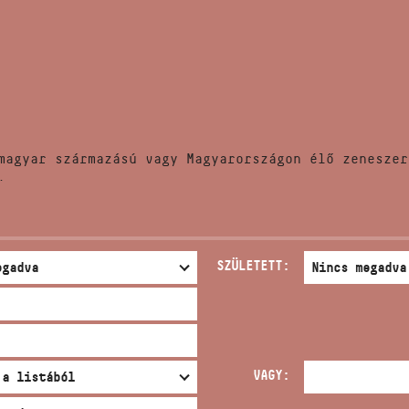
HÍREK
CÍM
VERSENYEK
EMAIL
infokozpont@bmc.hu
KIADVÁNYOK
TELEFON
magyar származású vagy Magyarországon élő zeneszer
KAPCSOLAT
.
NYITVA TARTÁS
SZÜLETETT:
VAGY: