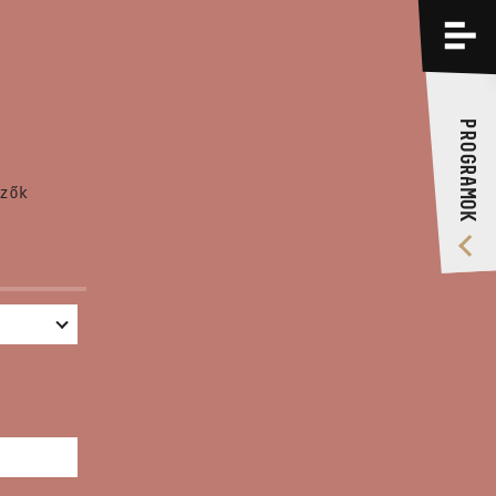
PROGRAMOK
KÉPZÉSEK
PROGRAMOK
RÓLUNK
zők
VIDEÓ GALÉRIA