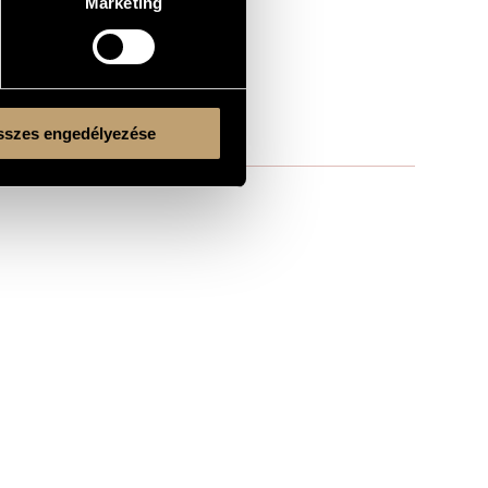
Marketing
szes engedélyezése