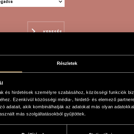
KERESÉS
Részletek
RAT - PUCCINI: KRIZA
ál
mak és hirdetések személyre szabásához, közösségi funkciók biz
e
hez. Ezenkívül közösségi média-, hirdető- és elemező partner
zó adatait, akik kombinálhatják az adatokat más olyan adatokka
cini: Krizantémok
sznált más szolgáltatásokból gyűjtöttek.
n - Puccini: Crisantemi
 zongorára