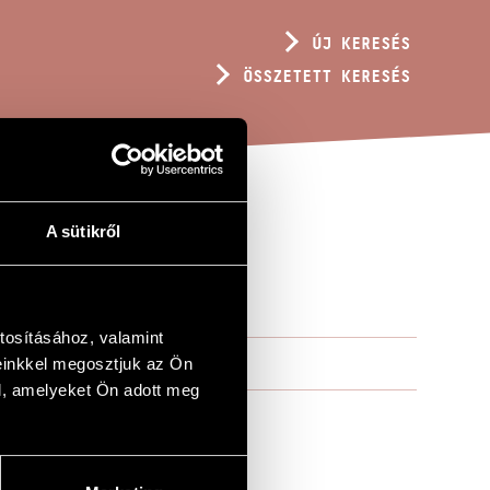
ÚJ KERESÉS
ÖSSZETETT KERESÉS
A sütikről
NTÉMOK
tosításához, valamint
einkkel megosztjuk az Ön
l, amelyeket Ön adott meg