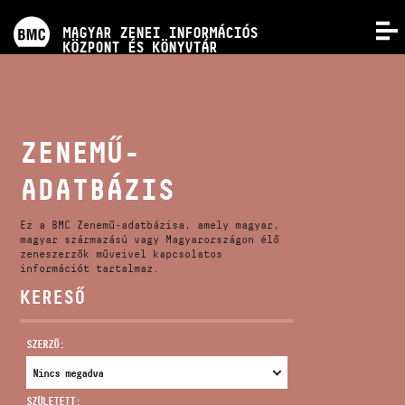
PROGRAMOK
MAGYAR ZENEI INFORMÁCIÓS
MENÜ
KÖZPONT ÉS KÖNYVTÁR
VERSENYEK
KÉPZÉSEK
ZENEMŰ-
ADATBÁZIS
KIADVÁNYOK
Ez a BMC Zenemű-adatbázisa, amely magyar,
RÓLUNK
magyar származású vagy Magyarországon élő
zeneszerzők műveivel kapcsolatos
információt tartalmaz.
KERESŐ
KAPCSOLAT
SZERZŐ:
VIDEÓ GALÉRIA
SZÜLETETT: