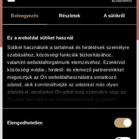
ÖSSZETETT KERESÉS
MŰVÉSZADATBÁZIS
Beleegyezés
Részletek
A sütikről
ZENEMŰ-ADATBÁZIS
KERESÉS
ZENEI KÖNYVTÁR, ONLINE KATALÓGUS
Ez a weboldal sütiket használ
Sütiket használunk a tartalmak és hirdetések személyre
szabásához, közösségi funkciók biztosításához,
valamint weboldalforgalmunk elemzéséhez. Ezenkívül
FANTÁZIÁK
A MŰ CÍME
közösségi média-, hirdető- és elemező partnereinkkel
FUVOLÁKRA
megosztjuk az Ön weboldalhasználatra vonatkozó
adatait, akik kombinálhatják az adatokat más olyan
adatokkal, amelyeket Ön adott meg számukra vagy az
Olsvay Endre
ZENESZERZŐ
Ön által használt más szolgáltatásokból gyűjtöttek.
Fantáziák fuvolákra
EREDETI /
MAGYAR CÍM
Hozzájárulás
Fantasies for Flutes
IDEGEN
Elengedhetetlen
kiválasztása
NYELVŰ /
ANGOL CÍM
2002
A MŰ