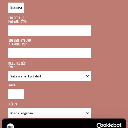
EREDETI /
MAGYAR CÍM:
CÍM
IDEGEN NYELVŰ
/ ANGOL CÍM:
EMAIL
infokozpont@bmc.hu
KELETKEZÉS
ÉVE:
TELEFON
VAGY:
NYITVA TARTÁS
TÍPUS:
ÚJ KERESÉS