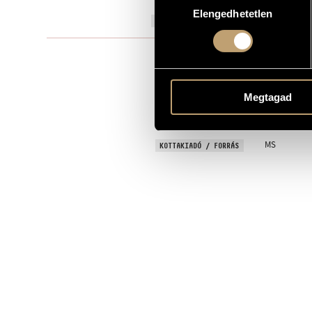
Elengedhetetlen
kiválasztása
2002
A MŰ KELETKEZÉSI ÉVE
Kamarazen
TÍPUS
4
ELŐADÓK SZÁMA
Megtagad
fl.a., c.ing., c
ELŐADÓI APPARÁTUS
January 2002
BEMUTATÓ
MS
KOTTAKIADÓ / FORRÁS