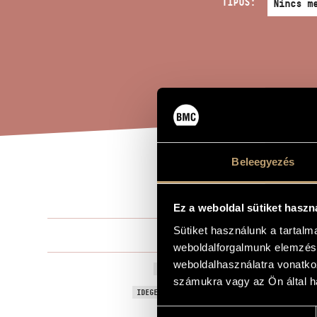
TÍPUS:
Beleegyezés
SOT
A MŰ CÍME
Ez a weboldal sütiket haszn
Sütiket használunk a tartal
Olsvay Endr
ZENESZERZŐ
weboldalforgalmunk elemzésé
weboldalhasználatra vonatko
Sotto
EREDETI / MAGYAR CÍM
számukra vagy az Ön által ha
Sotto
IDEGEN NYELVŰ / ANGOL CÍM
Hozzájárulás
Fafúvós kvar
ALCÍM