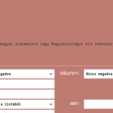
HÍREK
CÍM
VERSENYEK
EMAIL
infokozpont@bmc.hu
KIADVÁNYOK
TELEFON
magyar származású vagy Magyarországon élő zeneszer
KAPCSOLAT
.
NYITVA TARTÁS
SZÜLETETT:
VAGY: