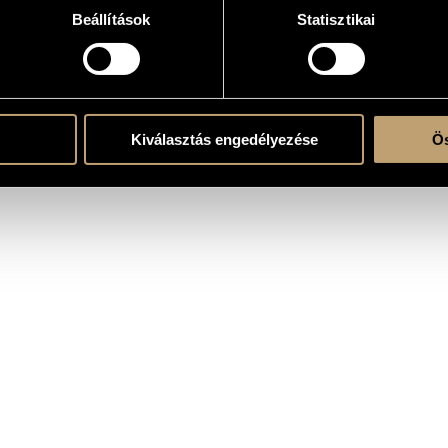
Beállítások
Statisztikai
e
Kiválasztás engedélyezése
Ös
l.b., cfg.
, 14th Mini Festival, Pesti Vigadó, Budapest