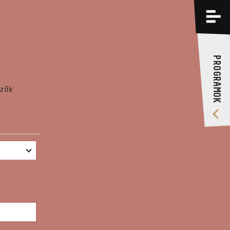
PROGRAMOK
KÉPZÉSEK
PROGRAMOK
RÓLUNK
zők
VIDEÓ GALÉRIA