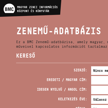
MŰVÉSZADATBÁZIS
MAGYAR ZENEI INFORMÁCIÓS
KÖZPONT ÉS KÖNYVTÁR
ZENEMŰ-ADATBÁZIS
ZENEMŰ-ADATBÁZIS
ZENEI KÖNYVTÁR, ONLINE
KATALÓGUS
Ez a BMC Zenemű-adatbázisa, amely magyar, 
műveivel kapcsolatos információt tartalmaz
KERESŐ
SZERZŐ:
EREDETI / MAGYAR CÍM:
IDEGEN NYELVŰ / ANGOL CÍM:
KELETKEZÉS ÉVE: