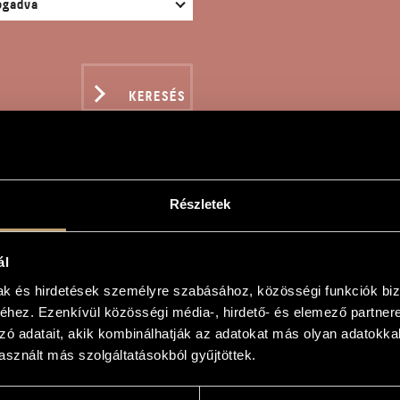
KERESÉS
Részletek
TO
ál
mak és hirdetések személyre szabásához, közösségi funkciók biz
e
hez. Ezenkívül közösségi média-, hirdető- és elemező partner
zó adatait, akik kombinálhatják az adatokat más olyan adatokka
sznált más szolgáltatásokból gyűjtöttek.
tettre