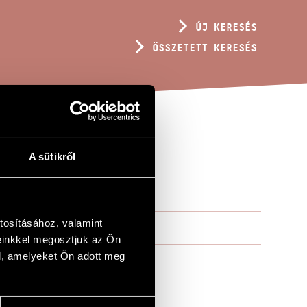
ÚJ KERESÉS
ÖSSZETETT KERESÉS
A sütikről
tosításához, valamint
einkkel megosztjuk az Ön
l, amelyeket Ön adott meg