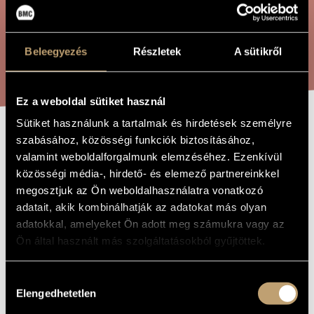
ÖSSZETETT KERESÉS
MŰVÉSZADATBÁZIS
ZENEMŰ-ADATBÁZIS
Beleegyezés
Részletek
A sütikről
KERESÉS
ZENEI KÖNYVTÁR, ONLINE KATALÓGUS
Ez a weboldal sütiket használ
Sütiket használunk a tartalmak és hirdetések személyre
szabásához, közösségi funkciók biztosításához,
A
A MŰ CÍME
valamint weboldalforgalmunk elemzéséhez. Ezenkívül
FUVOLATÖRTÉNET
közösségi média-, hirdető- és elemező partnereinkkel
KÉT ARCA
megosztjuk az Ön weboldalhasználatra vonatkozó
adatait, akik kombinálhatják az adatokat más olyan
adatokkal, amelyeket Ön adott meg számukra vagy az
Durkó Péter
ZENESZERZŐ
Ön által használt más szolgáltatásokból gyűjtöttek.
A fuvolatörténet két arca
EREDETI /
MAGYAR CÍM
Hozzájárulás
Elengedhetetlen
Two aspects of the history of flute
IDEGEN
kiválasztása
NYELVŰ /
ANGOL CÍM