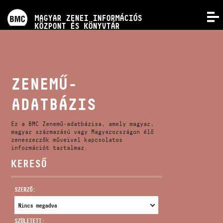
PROGRAMOK
MAGYAR ZENEI INFORMÁCIÓS
MENÜ
KÖZPONT ÉS KÖNYVTÁR
VERSENYEK
KÉPZÉSEK
ZENEMŰ-
ADATBÁZIS
KIADVÁNYOK
Ez a BMC Zenemű-adatbázisa, amely magyar,
RÓLUNK
magyar származású vagy Magyarországon élő
zeneszerzők műveivel kapcsolatos
információt tartalmaz.
KERESŐ
KAPCSOLAT
SZERZŐ:
VIDEÓ GALÉRIA
SZÜLETETT: