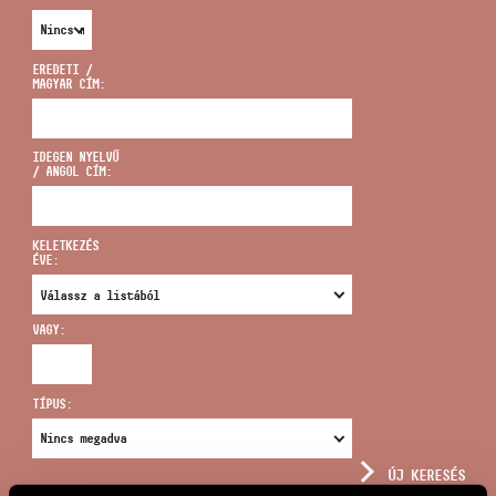
EREDETI /
MAGYAR CÍM:
CÍM
IDEGEN NYELVŰ
/ ANGOL CÍM:
EMAIL
infokozpont@bmc.hu
KELETKEZÉS
ÉVE:
TELEFON
VAGY:
NYITVA TARTÁS
TÍPUS:
ÚJ KERESÉS