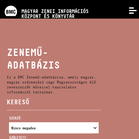
PROGRAMOK
MAGYAR ZENEI INFORMÁCIÓS
MENÜ
KÖZPONT ÉS KÖNYVTÁR
VERSENYEK
KÉPZÉSEK
ZENEMŰ-
ADATBÁZIS
KIADVÁNYOK
Ez a BMC Zenemű-adatbázisa, amely magyar,
RÓLUNK
magyar származású vagy Magyarországon élő
zeneszerzők műveivel kapcsolatos
információt tartalmaz.
KERESŐ
KAPCSOLAT
SZERZŐ:
VIDEÓ GALÉRIA
SZÜLETETT: