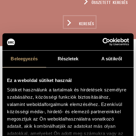
ÖSSZETETT KERESÉS
MŰVÉSZADATBÁZIS
ZENEMŰ-ADATBÁZIS
KERESÉS
ZENEI KÖNYVTÁR, ONLINE KATALÓGUS
Beleegyezés
Részletek
A sütikről
DANS LE JARDIN
A MŰ CÍME
Ez a weboldal sütiket használ
Megyeri Krisztina
ZENESZERZŐ
Sütiket használunk a tartalmak és hirdetések személyre
Dans le jardin
EREDETI /
szabásához, közösségi funkciók biztosításához,
MAGYAR CÍM
valamint weboldalforgalmunk elemzéséhez. Ezenkívül
Dans le jardin
IDEGEN
közösségi média-, hirdető- és elemező partnereinkkel
NYELVŰ /
ANGOL CÍM
megosztjuk az Ön weboldalhasználatra vonatkozó
Szopránhangra és zongorára
ALCÍM
adatait, akik kombinálhatják az adatokat más olyan
2018
A MŰ
adatokkal, amelyeket Ön adott meg számukra vagy az