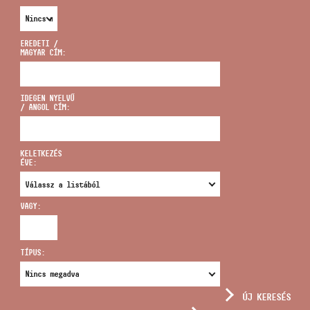
EREDETI /
MAGYAR CÍM:
CÍM
IDEGEN NYELVŰ
/ ANGOL CÍM:
EMAIL
infokozpont@bmc.hu
KELETKEZÉS
ÉVE:
TELEFON
VAGY:
NYITVA TARTÁS
TÍPUS:
ÚJ KERESÉS