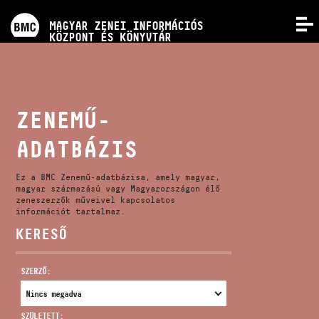
PROGRAMOK
MAGYAR ZENEI INFORMÁCIÓS
MENÜ
KÖZPONT ÉS KÖNYVTÁR
VERSENYEK
KÉPZÉSEK
ZENEMŰ-
ADATBÁZIS
KIADVÁNYOK
Ez a BMC Zenemű-adatbázisa, amely magyar,
RÓLUNK
magyar származású vagy Magyarországon élő
zeneszerzők műveivel kapcsolatos
információt tartalmaz.
KERESŐ
KAPCSOLAT
SZERZŐ:
VIDEÓ GALÉRIA
SZÜLETETT: