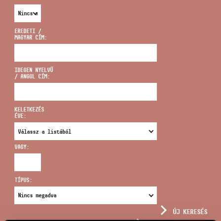
EREDETI /
MAGYAR CÍM:
CÍM
IDEGEN NYELVŰ
/ ANGOL CÍM:
EMAIL
infokozpont@bmc.hu
KELETKEZÉS
ÉVE:
TELEFON
VAGY:
NYITVA TARTÁS
TÍPUS:
ÚJ KERESÉS