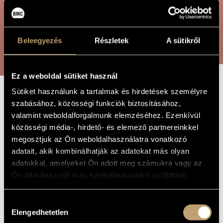
ÖSSZETETT KERESÉS
MŰVÉSZADATBÁZIS
ZENEMŰ-ADATBÁZIS
KERESÉS
Beleegyezés
Részletek
A sütikről
ZENEI KÖNYVTÁR, ONLINE KATALÓGUS
Ez a weboldal sütiket használ
Sütiket használunk a tartalmak és hirdetések személyre
RIVER SONG
szabásához, közösségi funkciók biztosításához,
A MŰ CÍME
valamint weboldalforgalmunk elemzéséhez. Ezenkívül
közösségi média-, hirdető- és elemező partnereinkkel
Orbán György
ZENESZERZŐ
megosztjuk az Ön weboldalhasználatra vonatkozó
adatait, akik kombinálhatják az adatokat más olyan
River Song
EREDETI /
adatokkal, amelyeket Ön adott meg számukra vagy az
MAGYAR CÍM
Ön által használt más szolgáltatásokból gyűjtöttek.
River Song
IDEGEN
NYELVŰ /
ANGOL CÍM
Hozzájárulás
Nőikarra
ALCÍM
Elengedhetetlen
kiválasztása
2008
A MŰ