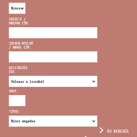
EREDETI /
MAGYAR CÍM:
CÍM
IDEGEN NYELVŰ
/ ANGOL CÍM:
EMAIL
infokozpont@bmc.hu
KELETKEZÉS
ÉVE:
TELEFON
VAGY:
NYITVA TARTÁS
TÍPUS:
ÚJ KERESÉS