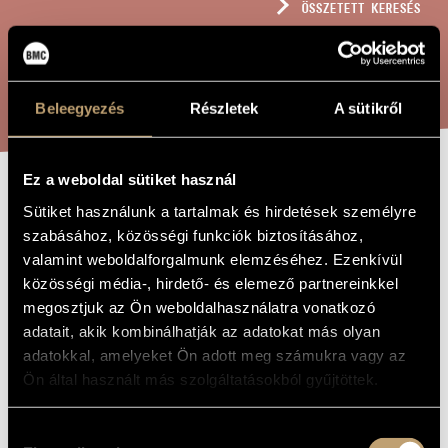
ÖSSZETETT KERESÉS
MŰVÉSZADATBÁZIS
ZENEMŰ-ADATBÁZIS
KERESÉS
ZENEI KÖNYVTÁR, ONLINE KATALÓGUS
Beleegyezés
Részletek
A sütikről
Ez a weboldal sütiket használ
HA...
A MŰ CÍME
Sütiket használunk a tartalmak és hirdetések személyre
szabásához, közösségi funkciók biztosításához,
valamint weboldalforgalmunk elemzéséhez. Ezenkívül
Orbán György
ZENESZERZŐ
közösségi média-, hirdető- és elemező partnereinkkel
megosztjuk az Ön weboldalhasználatra vonatkozó
Ha...
EREDETI /
MAGYAR CÍM
adatait, akik kombinálhatják az adatokat más olyan
If...
adatokkal, amelyeket Ön adott meg számukra vagy az
IDEGEN
NYELVŰ /
Ön által használt más szolgáltatásokból gyűjtöttek.
ANGOL CÍM
Nőikarra
ALCÍM
Hozzájárulás
2007
A MŰ