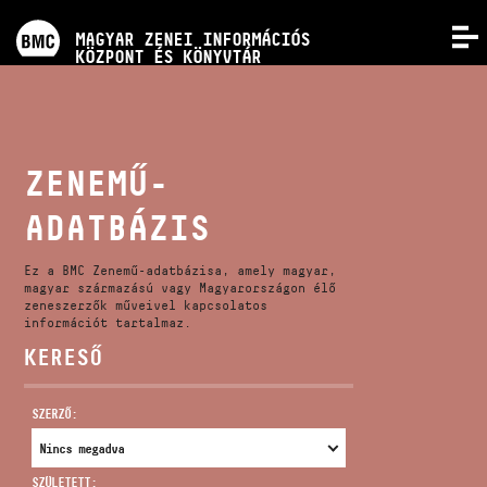
PROGRAMOK
MAGYAR ZENEI INFORMÁCIÓS
MENÜ
KÖZPONT ÉS KÖNYVTÁR
VERSENYEK
KÉPZÉSEK
ZENEMŰ-
ADATBÁZIS
KIADVÁNYOK
Ez a BMC Zenemű-adatbázisa, amely magyar,
RÓLUNK
magyar származású vagy Magyarországon élő
zeneszerzők műveivel kapcsolatos
információt tartalmaz.
KERESŐ
KAPCSOLAT
SZERZŐ:
VIDEÓ GALÉRIA
SZÜLETETT: