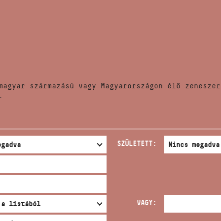
HÍREK
CÍM
VERSENYEK
EMAIL
infokozpont@bmc.hu
KIADVÁNYOK
TELEFON
magyar származású vagy Magyarországon élő zeneszer
KAPCSOLAT
.
NYITVA TARTÁS
SZÜLETETT:
VAGY: