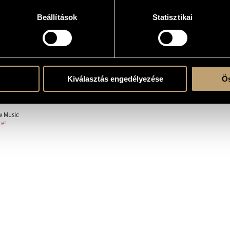
Beállítások
Statisztikai
 (S-S-Ms-A)
ent
Kiválasztás engedélyezése
Ös
w Music
re!