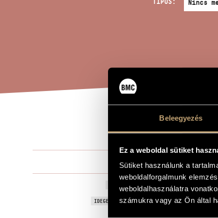
TÍPUS:
Beleegyezés
EST
A MŰ CÍME
Ez a weboldal sütiket haszn
Orbán Györ
ZENESZERZŐ
Sütiket használunk a tartal
weboldalforgalmunk elemzésé
Esthajnaltájt
EREDETI / MAGYAR CÍM
weboldalhasználatra vonatko
Gloaming
számukra vagy az Ön által ha
IDEGEN NYELVŰ / ANGOL CÍM
Virágének n
ALCÍM