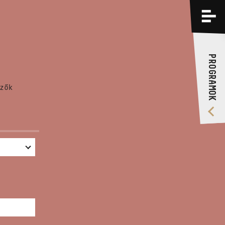
PROGRAMOK
KÉPZÉSEK
PROGRAMOK
RÓLUNK
zők
VIDEÓ GALÉRIA