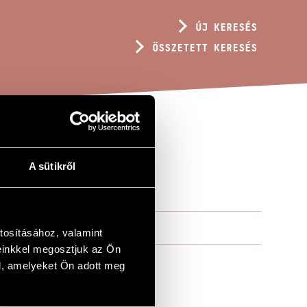
ÚJ KERESÉS
ÖSSZETETT KERESÉS
A sütikről
tosításához, valamint
einkkel megosztjuk az Ön
l, amelyeket Ön adott meg