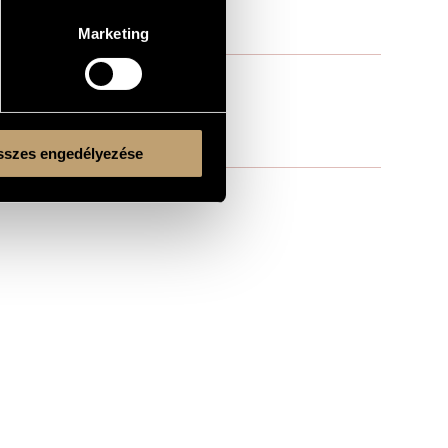
Marketing
szes engedélyezése