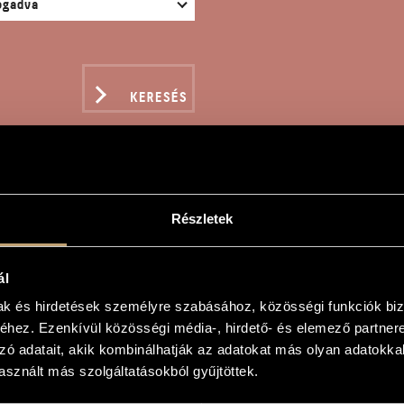
KERESÉS
Részletek
HAJNALTÁJT
ál
gy
mak és hirdetések személyre szabásához, közösségi funkciók biz
hez. Ezenkívül közösségi média-, hirdető- és elemező partner
zó adatait, akik kombinálhatják az adatokat más olyan adatokka
sznált más szolgáltatásokból gyűjtöttek.
őikarra