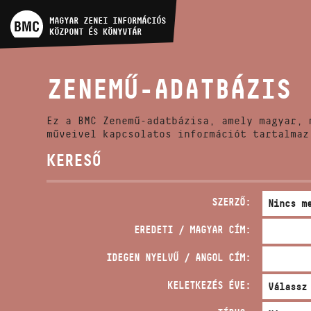
MŰVÉSZADATBÁZIS
MAGYAR ZENEI INFORMÁCIÓS
KÖZPONT ÉS KÖNYVTÁR
ZENEMŰ-ADATBÁZIS
ZENEMŰ-ADATBÁZIS
ZENEI KÖNYVTÁR, ONLINE
KATALÓGUS
Ez a BMC Zenemű-adatbázisa, amely magyar, 
műveivel kapcsolatos információt tartalmaz
KERESŐ
SZERZŐ:
EREDETI / MAGYAR CÍM:
IDEGEN NYELVŰ / ANGOL CÍM:
KELETKEZÉS ÉVE: