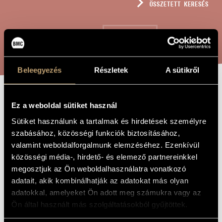
ÖSSZETETT KERESÉS
MŰVÉSZADATBÁZIS
ZENEMŰ-ADATBÁZIS
KERESÉS
ZENEI KÖNYVTÁR, ONLINE KATALÓGUS
Beleegyezés
Részletek
A sütikről
VENIT LUX IN
A MŰ CÍME
Ez a weboldal sütiket használ
MUNDUM (ROTULA
Sütiket használunk a tartalmak és hirdetések személyre
XI)
szabásához, közösségi funkciók biztosításához,
valamint weboldalforgalmunk elemzéséhez. Ezenkívül
közösségi média-, hirdető- és elemező partnereinkkel
Terényi Ede
ZENESZERZŐ
megosztjuk az Ön weboldalhasználatra vonatkozó
adatait, akik kombinálhatják az adatokat más olyan
Venit lux in mundum (Rotula XI)
EREDETI /
adatokkal, amelyeket Ön adott meg számukra vagy az
MAGYAR CÍM
Ön által használt más szolgáltatásokból gyűjtöttek.
Venit lux in mundum (Rotula XI)
IDEGEN
NYELVŰ /
ANGOL CÍM