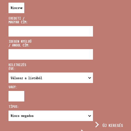
EREDETI /
MAGYAR CÍM:
CÍM
IDEGEN NYELVŰ
/ ANGOL CÍM:
EMAIL
infokozpont@bmc.hu
KELETKEZÉS
ÉVE:
TELEFON
VAGY:
NYITVA TARTÁS
TÍPUS:
ÚJ KERESÉS