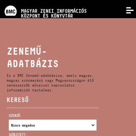
PROGRAMOK
MAGYAR ZENEI INFORMÁCIÓS
MENÜ
KÖZPONT ÉS KÖNYVTÁR
VERSENYEK
KÉPZÉSEK
ZENEMŰ-
ADATBÁZIS
KIADVÁNYOK
Ez a BMC Zenemű-adatbázisa, amely magyar,
RÓLUNK
magyar származású vagy Magyarországon élő
zeneszerzők műveivel kapcsolatos
információt tartalmaz.
KERESŐ
KAPCSOLAT
SZERZŐ:
VIDEÓ GALÉRIA
SZÜLETETT: