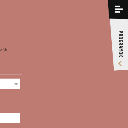
PROGRAMOK
KÉPZÉSEK
PROGRAMOK
RÓLUNK
zők
VIDEÓ GALÉRIA