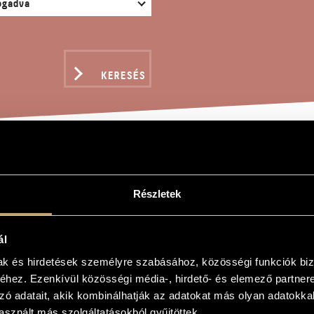
KERESÉS
 VIRGO BENEDICTA
Részletek
ál
mak és hirdetések személyre szabásához, közösségi funkciók biz
nedicta
hez. Ezenkívül közösségi média-, hirdető- és elemező partner
nedicta
zó adatait, akik kombinálhatják az adatokat más olyan adatokka
sznált más szolgáltatásokból gyűjtöttek.