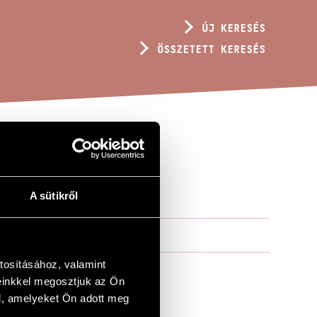
ÚJ KERESÉS
ÖSSZETETT KERESÉS
A sütikről
tosításához, valamint
einkkel megosztjuk az Ön
l, amelyeket Ön adott meg