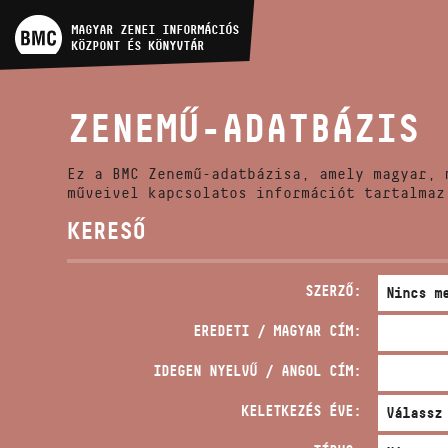
MŰVÉSZADATBÁZIS
MAGYAR ZENEI INFORMÁCIÓS
KÖZPONT ÉS KÖNYVTÁR
ZENEMŰ-ADATBÁZIS
ZENEMŰ-ADATBÁZIS
ZENEI KÖNYVTÁR, ONLINE
KATALÓGUS
Ez a BMC Zenemű-adatbázisa, amely magyar, 
műveivel kapcsolatos információt tartalmaz
KERESŐ
SZERZŐ:
EREDETI / MAGYAR CÍM:
IDEGEN NYELVŰ / ANGOL CÍM:
KELETKEZÉS ÉVE: