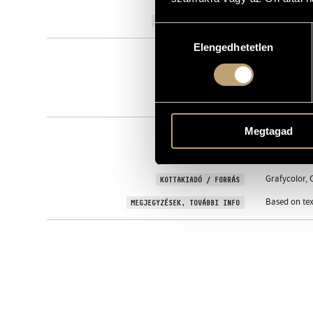
2008
A MŰ KELETKEZÉSI ÉVE
Hozzájárulás
Elengedhetetlen
kiválasztása
Nőikarra
TÍPUS
female choir
ELŐADÓI APPARÁTUS
One movem
TÉTELEK, RÉSZEK
Megtagad
Kájoni Song
SZÖVEG
Latin
NYELV
Grafycolor, 
KOTTAKIADÓ / FORRÁS
Based on tex
MEGJEGYZÉSEK, TOVÁBBI INFO