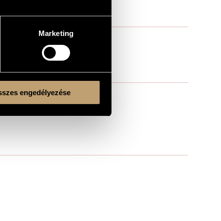
Marketing
szes engedélyezése