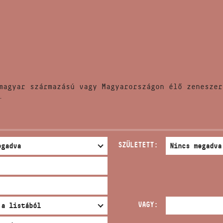
HÍREK
CÍM
VERSENYEK
EMAIL
infokozpont@bmc.hu
KIADVÁNYOK
TELEFON
magyar származású vagy Magyarországon élő zeneszer
KAPCSOLAT
.
NYITVA TARTÁS
SZÜLETETT:
VAGY: