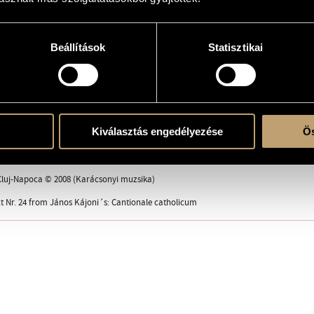
Beállítások
Statisztikai
 (S-S-Ms-Ms-A-A)
ent
Kiválasztás engedélyezése
Ös
book
Cluj-Napoca © 2008 (Karácsonyi muzsika)
t Nr. 24 from János Kájoni´s: Cantionale catholicum