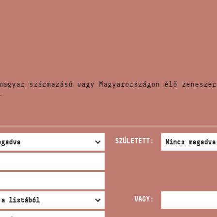
HÍREK
CÍM
VERSENYEK
EMAIL
infokozpont@bmc.hu
KIADVÁNYOK
TELEFON
magyar származású vagy Magyarországon élő zeneszer
KAPCSOLAT
.
NYITVA TARTÁS
SZÜLETETT:
VAGY: