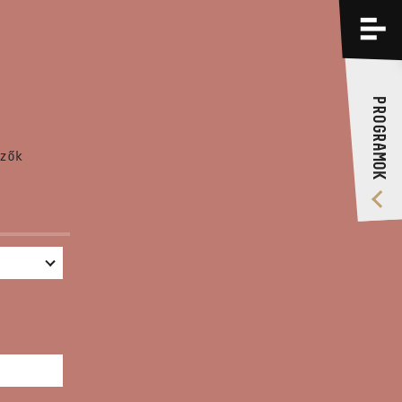
PROGRAMOK
KÉPZÉSEK
PROGRAMOK
RÓLUNK
zők
VIDEÓ GALÉRIA