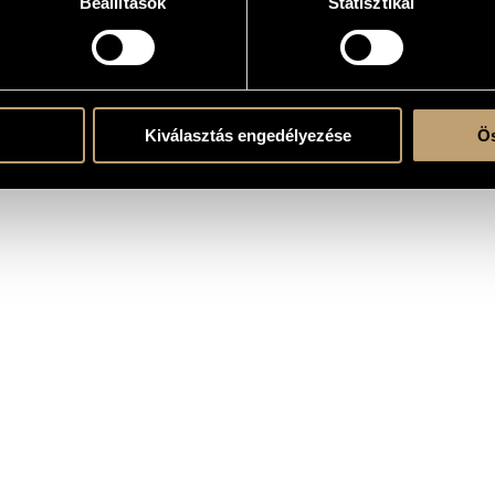
Beállítások
Statisztikai
e
Kiválasztás engedélyezése
Ös