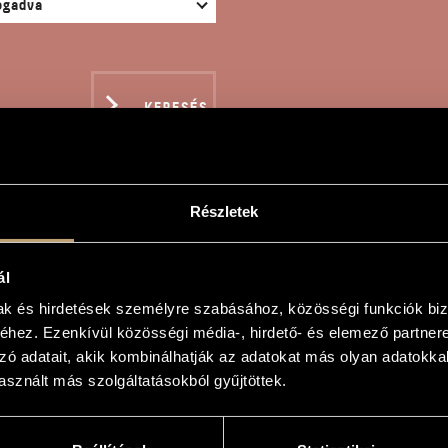
KERESÉS
Részletek
EX - ERDÉLYI TÁNCOK
ál
mak és hirdetések személyre szabásához, közösségi funkciók biz
hez. Ezenkívül közösségi média-, hirdető- és elemező partner
zó adatait, akik kombinálhatják az adatokat más olyan adatokka
lyi táncok
sznált más szolgáltatásokból gyűjtöttek.
ces from Transylvania
darabok négy kézre