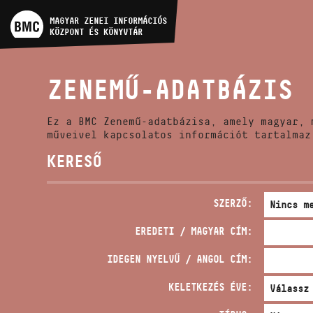
MŰVÉSZADATBÁZIS
MAGYAR ZENEI INFORMÁCIÓS
KÖZPONT ÉS KÖNYVTÁR
ZENEMŰ-ADATBÁZIS
ZENEMŰ-ADATBÁZIS
ZENEI KÖNYVTÁR, ONLINE
KATALÓGUS
Ez a BMC Zenemű-adatbázisa, amely magyar, 
műveivel kapcsolatos információt tartalmaz
KERESŐ
SZERZŐ:
EREDETI / MAGYAR CÍM:
IDEGEN NYELVŰ / ANGOL CÍM:
KELETKEZÉS ÉVE: