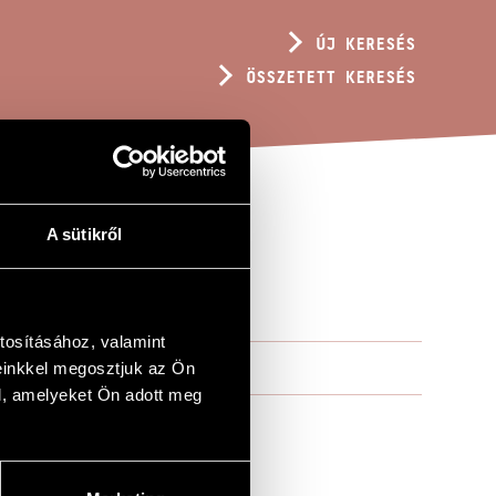
ÚJ KERESÉS
ÖSSZETETT KERESÉS
A sütikről
tosításához, valamint
einkkel megosztjuk az Ön
l, amelyeket Ön adott meg