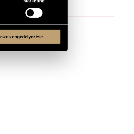
Marketing
szes engedélyezése