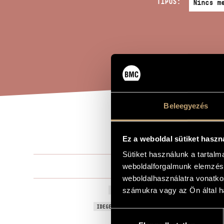
TÍPUS:
Beleegyezés
KÓD
A MŰ CÍME
Ez a weboldal sütiket haszn
Sütiket használunk a tartal
Terényi Ede
weboldalforgalmunk elemzésé
ZENESZERZŐ
weboldalhasználatra vonatko
Kódex - Erdé
számukra vagy az Ön által ha
EREDETI / MAGYAR CÍM
Codex - Dan
IDEGEN NYELVŰ / ANGOL CÍM
Hozzájárulás
Kis zongora
ALCÍM